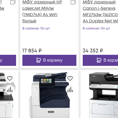
P
МФУ лазерный HP
МФУ лазерный
dw
LaserJet M141w
Canon i-Sensys
x
(7MD74A) A4 WiFi
MF275dw (5621C0
белый
A4 Duplex Net Wi
черный
В наличии
: 10+ шт
В наличии
: 10+ шт
17 854
₽
34 352
₽
у
В корзину
В корз