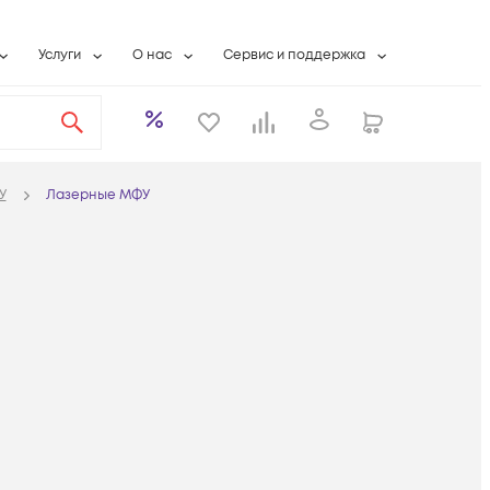
Услуги
О нас
Сервис и поддержка
ты
Выкуп сетевого оборудования
О компании
Гарантийное обслуживание
Системная интеграция
Контактная информация
Контакты сервисных центров
ты с физлицами
Wi-Fi «под ключ»
Банковские реквизиты
Сервисные контракты
У
Лазерные МФУ
вки
Бесплатная намотка оптического кабеля
Аккредитация ИТ
Сервисный центр
бслуживание
Партнеры
Техническая поддержка
а
Вакансии
Условия оказания услуг
еты
Новости
ы