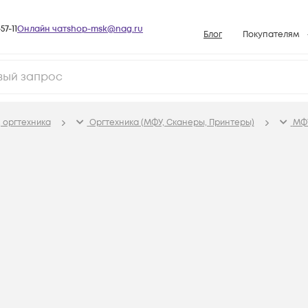
57-11
Онлайн чат
shop-msk@nag.ru
Блог
Покупателям
Способы опла
Документы
Политика рабо
 оргтехника
Оргтехника (МФУ, Сканеры, Принтеры)
МФ
Условия доста
Гарантийное о
Возврат товар
Вопросы и отв
База знаний
Конфигуратор