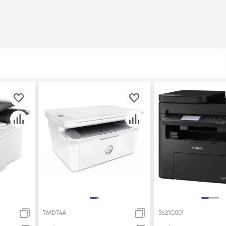
7MD74A
5621C001