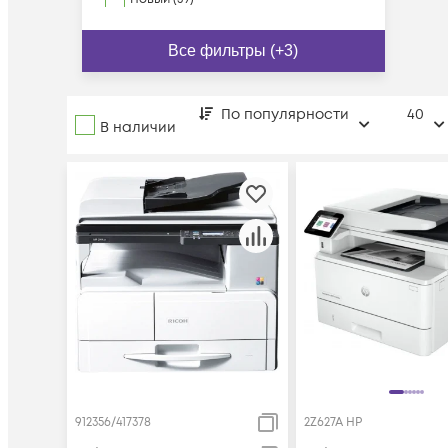
Все фильтры (+3)
По популярности
40
В наличии
912356/417378
2Z627A HP