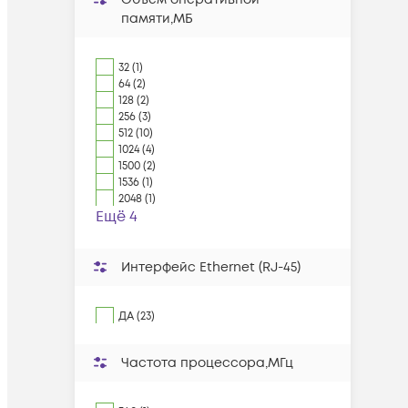
памяти,МБ
32 (1)
64 (2)
128 (2)
256 (3)
512 (10)
1024 (4)
1500 (2)
1536 (1)
2048 (1)
Ещё 4
Интерфейс Ethernet (RJ-45)
ДА (23)
Частота процессора,МГц