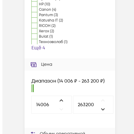
HP
(
10
)
Canon
(
4
)
Pantum
(
3
)
Katusha IT
(
2
)
RICOH
(
2
)
Xerox
(
2
)
Bulat
(
1
)
Техноэволаб
(
1
)
Ещё 4
Цена
Диапазон
(
14 006 ₽ - 263 200 ₽
)
Объем оперативной