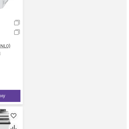
3NL0)
й
ину