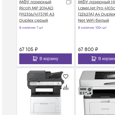
МФУ лазерный
МФУ лазерный H
Ricoh MP 2014AD
LaserJet Pro 4103
(912356/417378) A3
(2Z627A) A4 Duple
Duplex серый
Net WiFi белый
В наличии
: 7 шт
В наличии
: 100+ шт
67 105
₽
67 800
₽
В корзину
В корзин