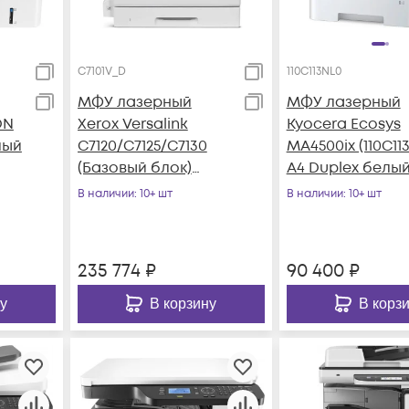
C7101V_D
110C113NL0
МФУ лазерный
МФУ лазерный
DN
Xerox Versalink
Kyocera Ecosys
лый
C7120/C7125/C7130
MA4500ix (110C11
(Базовый блок)
A4 Duplex белы
(C7101V_D) A3 Duplex
В наличии
: 10+ шт
В наличии
: 10+ шт
белый
235 774
₽
90 400
₽
у
В корзину
В корз