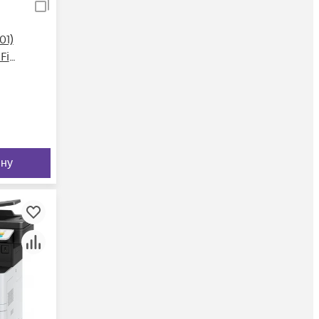
01)
Fi
ину