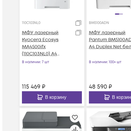
110C103NL0
BM5100ADN
МФУ лазерный
МФУ лазерный
Kyocera Ecosys
Pantum BM5100A
MA4500ifx
A4 Duplex Net бе
(110C103NL0) A4
Duplex белый
В наличии
: 7 шт
В наличии
: 100+ шт
115 469
₽
48 590
₽
В корзину
В корзин