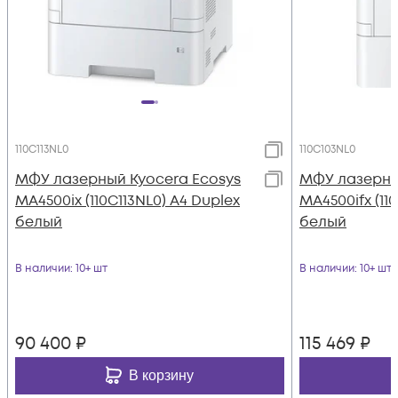
110C113NL0
110C103NL0
МФУ лазерный Kyocera Ecosys
МФУ лазерны
MA4500ix (110C113NL0) A4 Duplex
MA4500ifx (11
белый
белый
В наличии
: 10+ шт
В наличии
: 10+ шт
90 400
₽
115 469
₽
В корзину