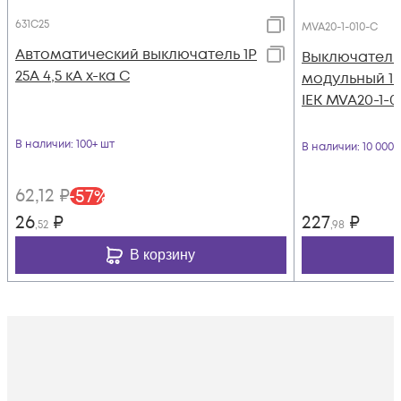
631C25
MVA20-1-010-C
Автоматический выключатель 1Р
Выключатель
25А 4,5 кА х-ка С
модульный 1п 
IEK MVA20-1-0
В наличии
: 100+ шт
В наличии
: 10 000
62
,12
₽
-
57
%
26
₽
227
₽
,52
,98
В корзину