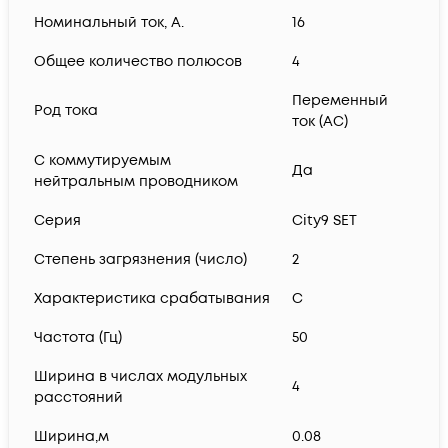
Номинальный ток, А.
16
Общее количество полюсов
4
Переменный
Род тока
ток (AC)
С коммутируемым
Да
нейтральным проводником
Серия
City9 SET
Степень загрязнения (число)
2
Характеристика срабатывания
C
Частота (Гц)
50
Ширина в числах модульных
4
расстояний
Ширина,м
0.08