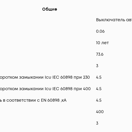
Общие
Выключатель ав
0.06
10 лет
73.6
3
ротком замыкании Icu IEC 60898 при 230
4.5
ротком замыкании Icu IEC 60898 при 400
4.5
 соответствии с EN 60898 ,кА
4.5
400
3