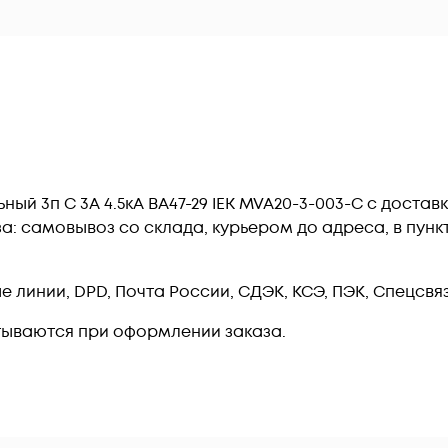
й 3п C 3А 4.5кА ВА47-29 IEK MVA20-3-003-C c достав
: самовывоз со склада, курьером до адреса, в пункт 
линии, DPD, Почта России, СДЭК, КСЭ, ПЭК, Спецсвязь
тываются при оформлении заказа.