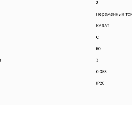
3
Переменный ток 
KARAT
C
50
й
3
0.058
IP20