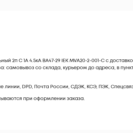
й 2п C 1А 4.5кА ВА47-29 IEK MVA20-2-001-C c доставк
: самовывоз со склада, курьером до адреса, в пункт 
линии, DPD, Почта России, СДЭК, КСЭ, ПЭК, Спецсвязь
тываются при оформлении заказа.