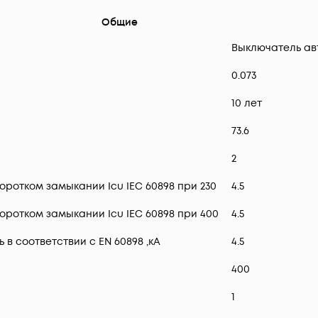
Общие
Выключатель ав
0.073
10 лет
73.6
2
ротком замыкании Icu IEC 60898 при 230
4.5
ротком замыкании Icu IEC 60898 при 400
4.5
 соответствии с EN 60898 ,кА
4.5
400
1