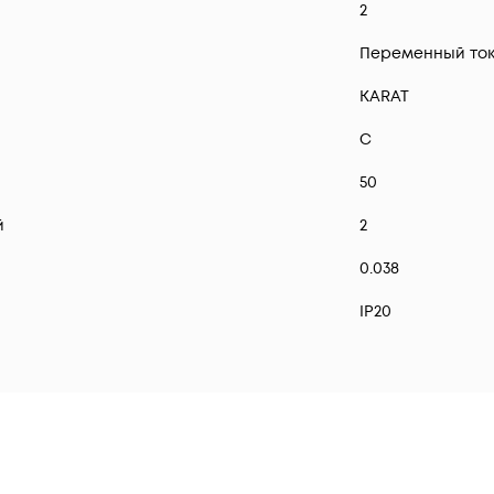
2
Переменный ток 
KARAT
C
50
й
2
0.038
IP20