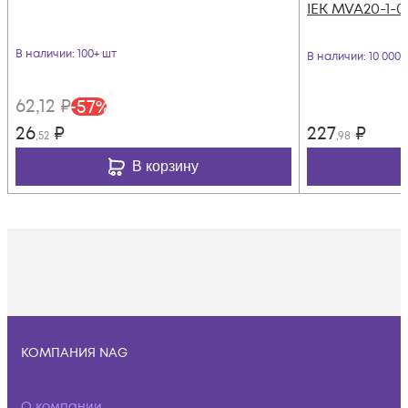
IEK MVA20-1-0
В наличии
: 100+ шт
В наличии
: 10 000
62
,12
₽
-
57
%
26
₽
227
₽
,52
,98
В корзину
КОМПАНИЯ NAG
О компании