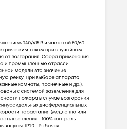
яжением 240/415 В и частотой 50/60
ектрическим током при случайном
я от возгорания. Сфера применения
во и промышленные отрасли.
анной модели это значение
ную рейку. При выборе аппарата
(ванные комнаты, прачечные и др.).
рованы с системой заземления для
пасности пожара в случае возгорания
х синусоидальных дифференциальных
скорости нарастания (медленно или
сть крепления - 100% контроль
 защиты: IP20 - Рабочая