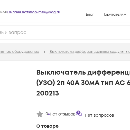
57-11
Онлайн чат
shop-msk@nag.ru
Блог
Покупателям
Способы опла
Документы
Политика рабо
льтное оборудование
Выключатели дифференцальные модульны
Условия доста
Гарантийное о
Выключатель дифференц
Возврат товар
(УЗО) 2п 40А 30мА тип AC 6
Вопросы и отв
200213
База знаний
Конфигуратор
0
Нет отзывов
Нет вопросов
О товаре