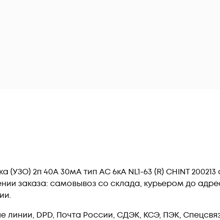
(УЗО) 2п 40А 30мА тип AC 6кА NL1-63 (R) CHINT 200213
ии заказа: самовывоз со склада, курьером до адреса
ии.
линии, DPD, Почта России, СДЭК, КСЭ, ПЭК, Спецсвязь