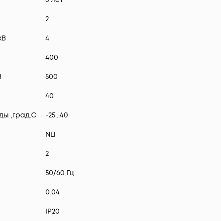
2
кВ
4
400
В
500
40
ы ,град.C
-25...40
NL1
2
50/60 Гц
0.04
IP20