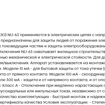
О) NL1-63 применяются в электрических цепях с напр
ни предназначены для защиты людей от поражения эл
 токоведущим частям и защиты электрооборудовани
тключения NL1-63 охватывает жилищное строительст
нью механической и электрической стойкости. Для д
ния/выключения. Аппарат устанавливается на монтаж
. Модели 10 мА - для бытовой защиты от тока утечки 
та от прямого контакта. Модели 100 мА - скоордини
ли 300 мА - защита и от непрямого контакта, и от о
ы: Класс A - Отключение при медленно нарастающи
нусоидальных или импульсных токах, независимо от 
качество комплектующих - Быстрый монтаж и надежно
ртификаты качества Условия эксплуатации: - Степень