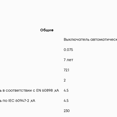
Общие
Выключатель автоматичес
0.075
7 лет
72.1
2
 соответствии с EN 60898 ,кА
4.5
о IEC 60947-2 ,кА
4.5
230