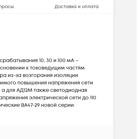
просы
Доставка и оплата
абатывания 10, 30 и 100 мА –
сновении к токоведущим частям
ра из-за возгорания изоляции
устимого повышения напряжения сети
 а для АД12М также светодиодная
пряжения электрической сети до 110
ческие ВА47-29 новой серии.