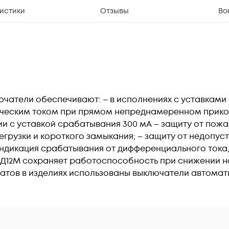
истики
Отзывы
Во
тели обеспечивают: – в исполнениях с уставками ср
ическим током при прямом непреднамеренном прико
и с уставкой срабатывания 300 мА – защиту от пожа
регрузки и короткого замыкания; – защиту от недоп
индикация срабатывания от дифференциального тока,
АД12М сохраняет работоспособность при снижении на
атов в изделиях использованы выключатели автомати