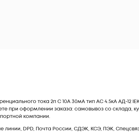
циального тока 2п C 10А 30мА тип AC 4.5кА АД-12 IEK
те при оформлении заказа: самовывоз со склада, ку
спортной компании.
линии, DPD, Почта России, СДЭК, КСЭ, ПЭК, Спецсвязь