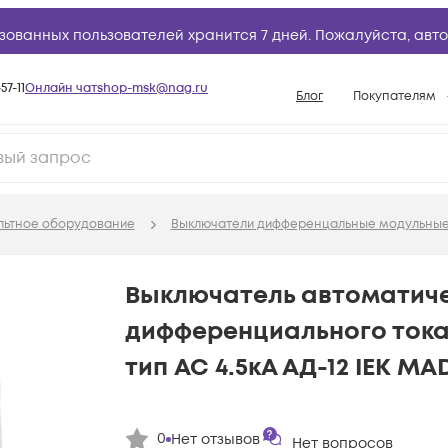
зованных пользователей хранится 7 дней. Пожалуйста,
авто
57-11
Онлайн чат
shop-msk@nag.ru
Блог
Покупателям
Способы опла
Документы
Политика рабо
льтное оборудование
Выключатели дифференцальные модульны
Условия доста
Гарантийное о
Выключатель автоматич
Возврат товар
дифференциального тока 
Вопросы и отв
тип AC 4.5кА АД-12 IEK MA
База знаний
Конфигуратор
0
Нет отзывов
Нет вопросов