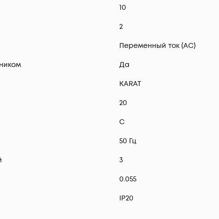
10
2
Переменный ток (AC)
ником
Да
KARAT
20
C
50 Гц
й
3
0.055
IP20