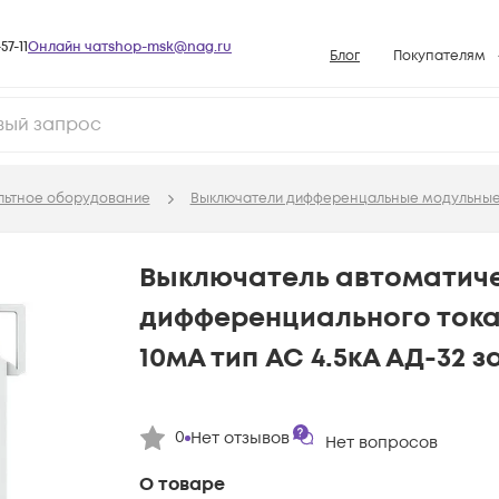
57-11
Онлайн чат
shop-msk@nag.ru
Блог
Покупателям
Способы опла
Документы
Политика рабо
льтное оборудование
Выключатели дифференцальные модульны
Условия доста
Гарантийное о
Выключатель автоматич
Возврат товар
дифференциального тока 2
Вопросы и отв
10мА тип AC 4.5кА АД-32 
База знаний
Конфигуратор
0
Нет отзывов
Нет вопросов
О товаре