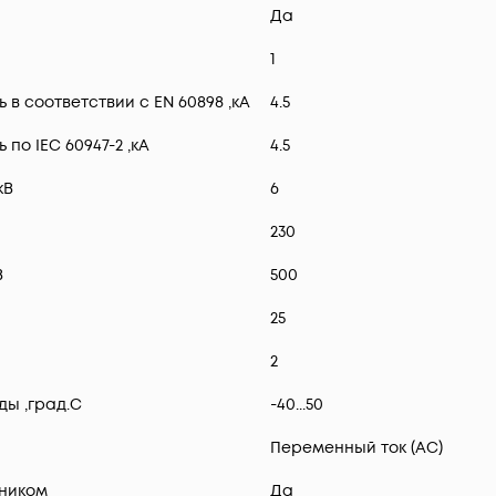
Да
1
 соответствии с EN 60898 ,кА
4.5
о IEC 60947-2 ,кА
4.5
кВ
6
230
В
500
25
2
ы ,град.C
-40...50
Переменный ток (AC)
ником
Да