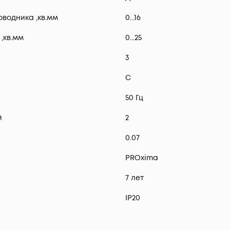
водника ,кв.мм
0...16
,кв.мм
0...25
3
C
50 Гц
й
2
0.07
PROxima
7 лет
IP20