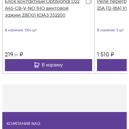
Блок контактный OptiSignal D22
Реле перегруз
A45-CB-V-NO 1НО винтовой
25А (12-18А) У
зажим ZBE101 КЭАЗ 332200
В наличии
: 100+ шт
В наличии
: 5 шт
219
₽
1 510
₽
,89
В корзину
КОМПАНИЯ NAG