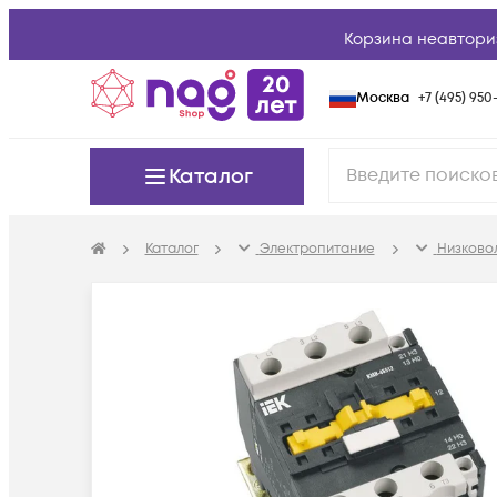
Корзина неавтори
Москва
+7 (495) 950-
Каталог
Каталог
Электропитание
Низково