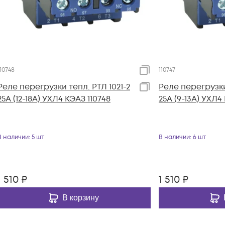
110748
110747
Реле перегрузки тепл. РТЛ 1021-2
Реле перегрузки
25А (12-18А) УХЛ4 КЭАЗ 110748
25А (9-13А) УХЛ4
В наличии
: 5 шт
В наличии
: 6 шт
1 510
₽
1 510
₽
В корзину