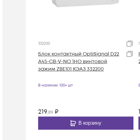
332200
Блок контактный OptiSignal D22
A45-CB-V-NO 1НО винтовой
зажим ZBE101 КЭАЗ 332200
В наличии
: 100+ шт
219
₽
,89
В корзину