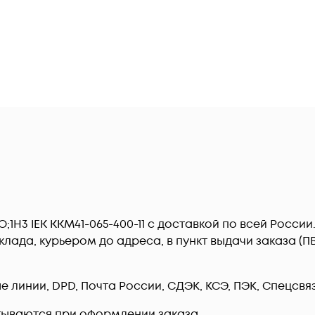
О;1H3 IEK KKM41-065-400-11 c доставкой по всей Росс
лада, курьером до адреса, в пункт выдачи заказа (
линии, DPD, Почта России, СДЭК, КСЭ, ПЭК, Спецсвязь
тываются при оформлении заказа.