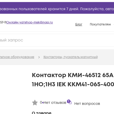
зованных пользователей хранится 7 дней. Пожалуйста,
авто
57-11
Онлайн чат
shop-msk@nag.ru
Блог
Покупателям
Способы опла
Документы
Политика рабо
льтное оборудование
Контакторы, пускатель магнитный
Условия доста
Гарантийное о
Контактор КМИ-46512 65А
Возврат товар
1HО;1H3 IEK KKM41-065-400
Вопросы и отв
База знаний
0
Нет отзывов
Конфигуратор
Нет вопросов
О товаре