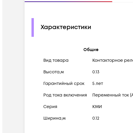
Характеристики
Общие
Вид товара
Контакторное рел
Высота,м
0.13
Гарантийный срок
5 лет
Род тока включения
Переменный ток (
Серия
КМИ
Ширина,м
0.12