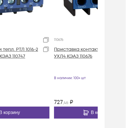
110676
 тепл. РТЛ 1016-2
Приставка контактная ПКЛ 22
 КЭАЗ 110747
УХЛ4 КЭАЗ 110676
В наличии
: 100+ шт
727
₽
,46
В корзину
В корзину