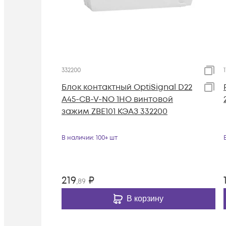
332200
Блок контактный OptiSignal D22
A45-CB-V-NO 1НО винтовой
зажим ZBE101 КЭАЗ 332200
В наличии
: 100+ шт
219
₽
,89
В корзину