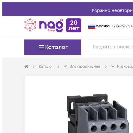
Корзина неавтори
Москва
+7 (495) 950-
Каталог
Каталог
Электропитание
Низково