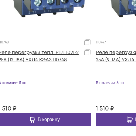
110748
110747
Реле перегрузки тепл. РТЛ 1021-2
Реле перегрузки
25А (12-18А) УХЛ4 КЭАЗ 110748
25А (9-13А) УХЛ4
В наличии
: 5 шт
В наличии
: 6 шт
1 510
₽
1 510
₽
В корзину