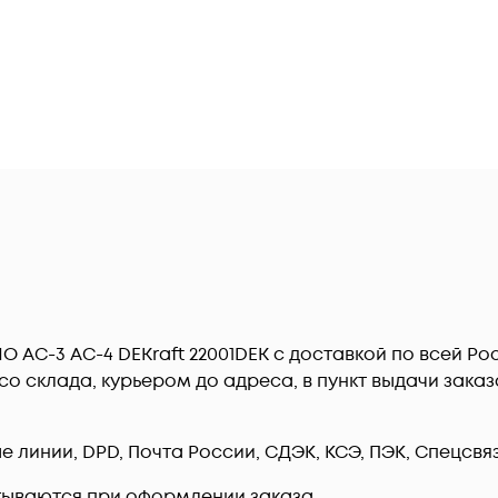
 1НО AC-3 AC-4 DEKraft 22001DEK c доставкой по всей 
о склада, курьером до адреса, в пункт выдачи заказ
линии, DPD, Почта России, СДЭК, КСЭ, ПЭК, Спецсвязь
тываются при оформлении заказа.