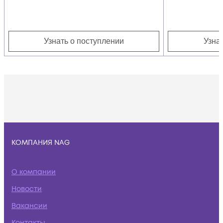
Узнать о поступлении
Узна
КОМПАНИЯ NAG
О компании
Новости
Вакансии
Контакты