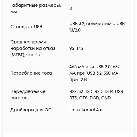
Габаритные размеры,
0
мм
USB 3.2, совместим с USB
Стандарт USB
1.1/2.0
Среднее время
наработки на отказ
951 145
(MTBF), часов
466 мА при USB 2.0, 652
Потребление тока
мА при USB 3.2, 350 мА
при 12 В
Передаваемые
RS-232: TxD, RxD, DTR, DSR,
сигналы
RTS, CTS, DCD, GND
Драйверы для ОС
Linux kernel 4.x