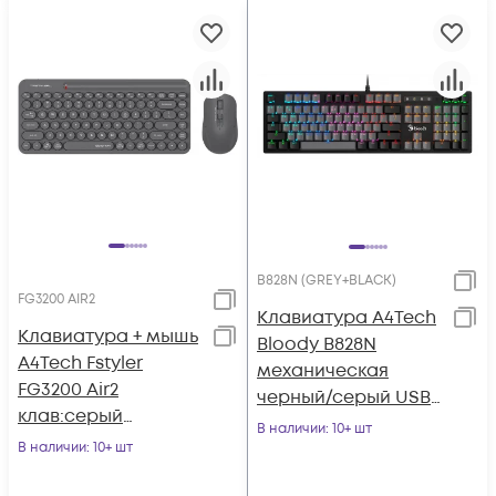
B828N (GREY+BLACK)
FG3200 AIR2
Клавиатура A4Tech
Клавиатура + мышь
Bloody B828N
A4Tech Fstyler
механическая
FG3200 Air2
черный/серый USB
клав:серый
for gamer LED
В наличии
: 10+ шт
мышь:серый USB
В наличии
: 10+ шт
(B828N
беспроводная slim
(GREY+BLACK))