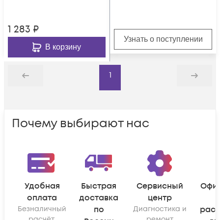
1 283
₽
Узнать о поступлении
В корзину
1
Назад
Дальше
Почему выбирают нас
Удобная
Быстрая
Сервисный
Офи
оплата
доставка
центр
Безналичный
по
Диагностика и
рас
расчёт,
ремонт