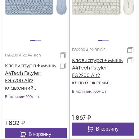
FG2200 AIR2 BEIGE
FG3200 AIR2 A4Tech
Клавиатура + мышь
Клавиатура + мышь
A4Tech Fstyler
A4Tech Fstyler
FG2200 Air2
FG3200 Air2
клав:бежевый
клав:синий
мышь:бежевый USB
В наличии
: 100+ шт
мышь:синий USB
В наличии
: 100+ шт
беспроводная slim
беспроводная slim
Multimedia
1 867
₽
1 802
₽
В корзину
В корзину