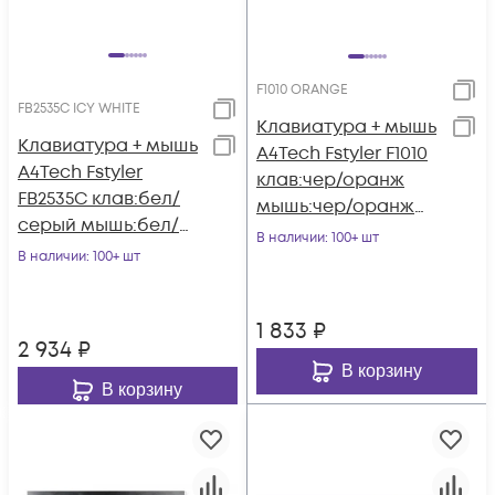
F1010 ORANGE
FB2535C ICY WHITE
Клавиатура + мышь
Клавиатура + мышь
A4Tech Fstyler F1010
A4Tech Fstyler
клав:чер/оранж
FB2535C клав:бел/
мышь:чер/оранж
серый мышь:бел/
USB Multimedia
В наличии
: 100+ шт
серый USB
В наличии
: 100+ шт
(F1010 ORANGE)
беспроводная
Bluetooth/Радио
1 833
₽
slim (FB2535C ICY
2 934
₽
WHITE)
В корзину
В корзину