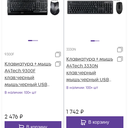
3330N
9300F
Клавиатура + мышь
Клавиатура + мышь
A4Tech 3330N
A4Tech 9300F
клав:черный
клав:черный
мышь:черный USB
мышь:черный USB
беспроводная
В наличии
: 100+ шт
беспроводная
В наличии
: 100+ шт
Multimedia
Multimedia
1 742
₽
2 476
₽
В корзину
В корзину