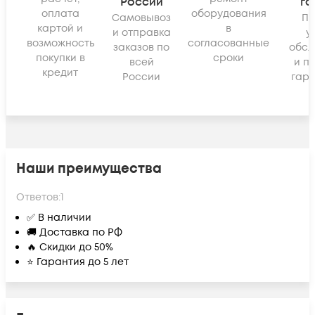
России
га
оплата
оборудования
Самовывоз
По
картой и
в
и отправка
у
возможность
согласованные
заказов по
обсл
покупки в
сроки
всей
и п
кредит
России
гара
Наши преимущества
Ответов:
1
✅ В наличии
🚚 Доставка по РФ
🔥 Скидки до 50%
⭐ Гарантия до 5 лет