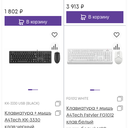
Multimedia
3 913
₽
1 802
₽
В корзину
В корзину
FG1012 WHITE
KK-3330 USB (BLACK)
Клавиатура + мышь
Клавиатура + мышь
A4Tech Fstyler FG1012
A4Tech KK-3330
клав:белый
клав:черный