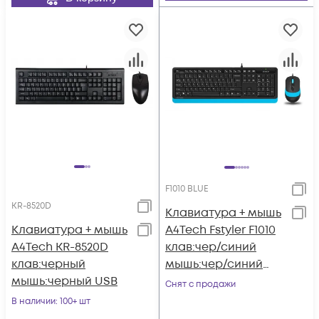
F1010 BLUE
KR-8520D
Клавиатура + мышь
Клавиатура + мышь
A4Tech Fstyler F1010
A4Tech KR-8520D
клав:чер/синий
клав:черный
мышь:чер/синий
мышь:черный USB
USB Multimedia
Снят с продажи
(F1010 BLUE)
В наличии
: 100+ шт