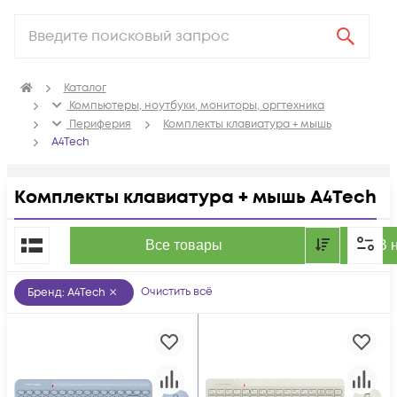
Каталог
Компьютеры, ноутбуки, мониторы, оргтехника
Периферия
Комплекты клавиатура + мышь
A4Tech
Комплекты клавиатура + мышь A4Tech
По популярности
Все товары
В 
Очистить всё
Бренд
:
A4Tech