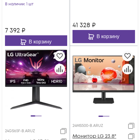
матовая 1000:1
В наличии
: 1 шт
2560x144
250cd 178гр/178гр
41 328
₽
7 392
₽
В корзину
В корзину
24MS500-B.ARUZ
24GS65F-B.ARUZ
Монитор LG 23.8"