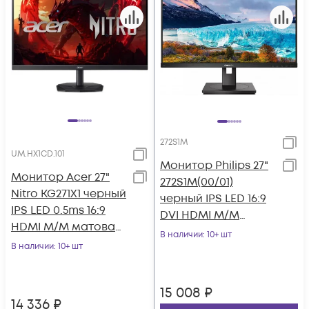
272S1M
UM.HX1CD.101
Монитор Philips 27"
Монитор Acer 27"
272S1M(00/01)
Nitro KG271X1 черный
черный IPS LED 16:9
IPS LED 0.5ms 16:9
DVI HDMI M/M
HDMI M/M матовая
матовая HAS Piv
В наличии
: 10+ шт
250cd 178гр/178гр
В наличии
: 10+ шт
250cd 178гр/178гр
1920x108
15 008
₽
14 336
₽