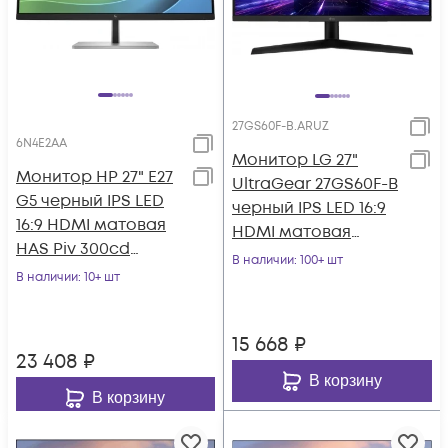
27GS60F-B.ARUZ
6N4E2AA
Монитор LG 27"
Монитор HP 27" E27
UltraGear 27GS60F-B
G5 черный IPS LED
черный IPS LED 16:9
16:9 HDMI матовая
HDMI матовая
HAS Piv 300cd
300cd 178гр/178гр
В наличии
: 100+ шт
178гр/178гр 1920x1080
В наличии
: 10+ шт
1920x1080 180H
75Hz DP F
15 668
₽
23 408
₽
В корзину
В корзину