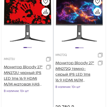
MN272Q
MN272U
Монитор Bloody 27"
Монитор Bloody 27"
MN272Q темно-
MN272U черный IPS
серый IPS LED 1ms
LED 1ms 16:9 HDMI
16:9 HDMI M/M
M/M матовая HAS
матовая HAS Piv
В наличии
: 10+ шт
400cd 178гр/178гр
В наличии
: 10+ шт
400cd 178гр/178гр 25
3840x2160 1