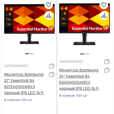
LS24D400GAIXCI
LS27D400GAIXCI
Монитор Samsung
Монитор Samsung
24" Essential S4
27" Essential S4
S24D400GAIXCI
S27D400GAIXCI
черный IPS LED 16:9
черный IPS LED 16:9
HDMI матовая HAS
В наличии
: 100+ шт
HDMI матовая HAS
В наличии
: 100+ шт
Piv 1000:1 250cd
Piv 250cd 178гр/