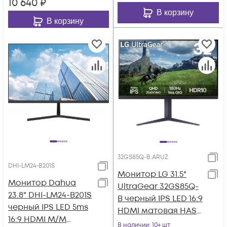
10 640
₽
В корзину
В корзину
32GS85Q-B.ARUZ
DHI-LM24-B201S
Монитор LG 31.5"
Монитор Dahua
UltraGear 32GS85Q-
23.8" DHI-LM24-B201S
B черный IPS LED 16:9
черный IPS LED 5ms
HDMI матовая HAS
16:9 HDMI M/M
350cd 178гр/178гр
В наличии
: 10+ шт