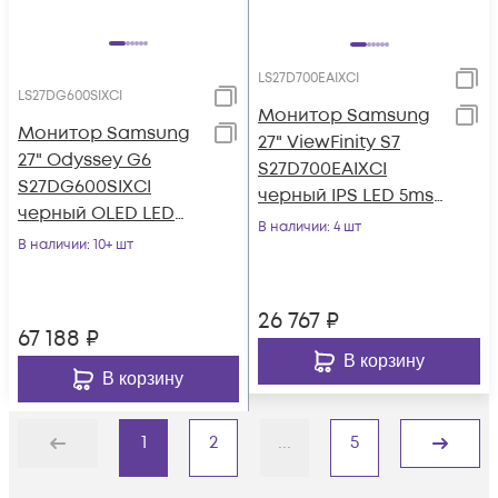
LS27D700EAIXCI
LS27DG600SIXCI
Монитор Samsung
Монитор Samsung
27" ViewFinity S7
27" Odyssey G6
S27D700EAIXCI
S27DG600SIXCI
черный IPS LED 5ms
черный OLED LED
16:9 HDMI матовая
В наличии
: 4 шт
1ms 16:9 HDMI
В наличии
: 10+ шт
350cd 178гр/178
матовая HAS Piv
250cd 178
26 767
₽
67 188
₽
В корзину
В корзину
1
2
...
5
Назад
Дальше