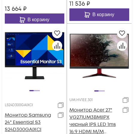
11 536
₽
13 664
₽
В корзину
В корзину
UM.HV1EE.301
LS24D300GAIXCI
Монитор Acer 27"
Монитор Samsung
VG271UM3BMIIPX
24" Essential S3
черный IPS LED 1ms
S24D300GAIXCI
16:9 HDMI M/M