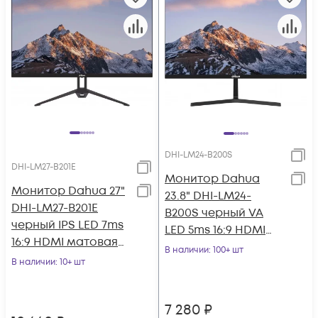
DHI-LM24-B200S
DHI-LM27-B201E
Монитор Dahua
Монитор Dahua 27"
23.8" DHI-LM24-
DHI-LM27-B201E
B200S черный VA
черный IPS LED 7ms
LED 5ms 16:9 HDMI
16:9 HDMI матовая
M/M матовая 3000:1
В наличии
: 100+ шт
1000:1 300cd
В наличии
: 10+ шт
250cd 178гр/178гр
178гр/178гр 1920x
7 280
₽