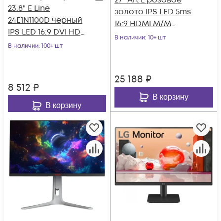
27" Art L розовое
23.8" E Line
золото IPS LED 5ms
24E1N1100D черный
16:9 HDMI M/M
IPS LED 16:9 DVI HDMI
матовая 300cd
В наличии
: 10+ шт
матовая 250cd
В наличии
: 100+ шт
178гр/178гр 2560x
178гр/178гр 1920x
25 188
₽
8 512
₽
В корзину
В корзину