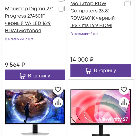
Монитор RDW
Монитор Digma 27"
Computers 23.8"
Progress 27A501F
RDW2401K черный
черный VA LED 16:9
IPS 4ms 16:9 HDMI
HDMI матовая
M/M матовая HAS
В наличии
: 1 шт
300cd 178гр/178гр
В наличии
: 3 шт
Piv 1000:1 300cd
1920x1080 100Hz
178гр
14 000
₽
9 564
₽
В корзину
В корзину