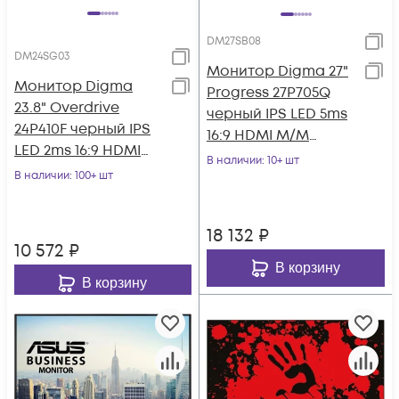
DM27SB08
DM24SG03
Монитор Digma 27"
Монитор Digma
Progress 27P705Q
23.8" Overdrive
черный IPS LED 5ms
24P410F черный IPS
16:9 HDMI M/M
LED 2ms 16:9 HDMI
матовая HAS 300cd
В наличии
: 10+ шт
матовая 300cd
В наличии
: 100+ шт
178гр/178гр 25
178гр/178гр 1920x10
18 132
₽
10 572
₽
В корзину
В корзину