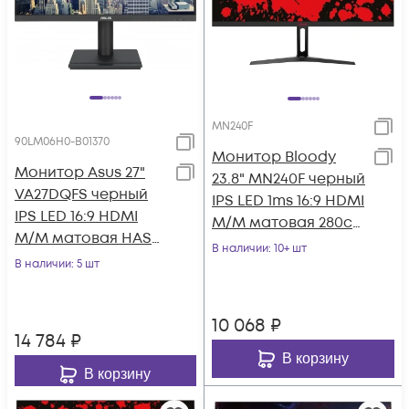
MN240F
90LM06H0-B01370
Монитор Bloody
Монитор Asus 27"
23.8" MN240F черный
VA27DQFS черный
IPS LED 1ms 16:9 HDMI
IPS LED 16:9 HDMI
M/M матовая 280cd
M/M матовая HAS
178гр/178гр 1920x1080
В наличии
: 10+ шт
Piv 1000:1 300cd
В наличии
: 5 шт
180
178гр/178гр 1920
10 068
₽
14 784
₽
В корзину
В корзину