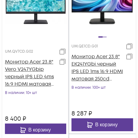
UM.QE1CD.G01
UM.QV7CD.G02
Монитор Acer 23.8"
Монитор Acer 23.8"
EK241YGbi черный
Vero V247YGbip
IPS LED 1ms 16:9 HDMI
черный IPS LED 4ms
матовая 250cd
16:9 HDMI матовая
178гр/178гр 1920x1080
В наличии
: 100+ шт
250cd 178гр/178гр
В наличии
: 10+ шт
120Hz
1920x1080 1
8 287
₽
8 400
₽
В корзину
В корзину