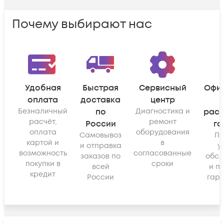
Почему выбирают нас
Удобная
Быстрая
Сервисный
Офи
оплата
доставка
центр
Безналичный
по
Диагностика и
рас
расчёт,
ремонт
России
га
оплата
оборудования
Самовывоз
По
картой и
в
и отправка
у
возможность
согласованные
заказов по
обсл
покупки в
сроки
всей
и п
кредит
России
гара