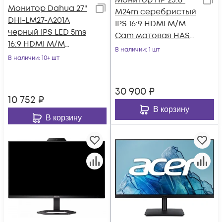
Монитор HP 23.8"
Монитор Dahua 27"
M24m серебристый
DHI-LM27-A201A
IPS 16:9 HDMI M/M
черный IPS LED 5ms
Cam матовая HAS
16:9 HDMI M/M
Piv 300cd 178гр/178гр
В наличии
: 1 шт
матовая HAS Piv
В наличии
: 10+ шт
1920x1080
1000:1 250cd 178гр
30 900
₽
10 752
₽
В корзину
В корзину