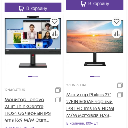
В корзину
В корзину
27E1N1600AE
12NAGAT1UK
Монитор Philips 27"
Монитор Lenovo
27E1N1600AE черный
23.8" ThinkCentre
IPS LED 1ms 16:9 HDMI
TIO24 G5 черный IPS
M/M матовая HAS
4ms 16:9 M/M Cam
350cd 178гр/178гр
В наличии
: 100+ шт
матовая HAS Piv