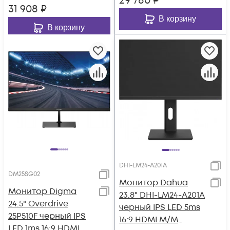
29 780
₽
31 908
₽
В корзину
В корзину
DHI-LM24-A201A
DM25SG02
Монитор Dahua
Монитор Digma
23.8" DHI-LM24-A201A
24.5" Overdrive
черный IPS LED 5ms
25P510F черный IPS
16:9 HDMI M/M
LED 1ms 16:9 HDMI