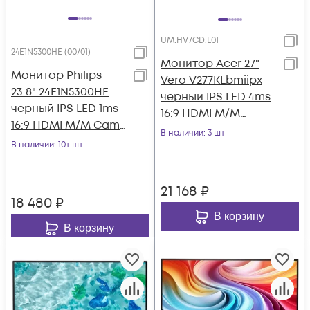
UM.HV7CD.L01
24E1N5300HE (00/01)
Монитор Acer 27"
Монитор Philips
Vero V277KLbmiipx
23.8" 24E1N5300HE
черный IPS LED 4ms
черный IPS LED 1ms
16:9 HDMI M/M
16:9 HDMI M/M Cam
матовая 350cd
В наличии
: 3 шт
матовая HAS Piv
В наличии
: 10+ шт
178гр/178гр 3840x2
300cd 178гр/1
21 168
₽
18 480
₽
В корзину
В корзину