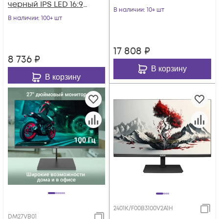
черный IPS LED 16:9
матовая 250cd
В наличии
: 10+ шт
HDMI матовая
В наличии
: 100+ шт
178гр/178гр 2560x1440
250cd 178гр/178гр 19
17 808
₽
8 736
₽
В корзину
В корзину
2401K/F00В3100V2A1H
DM27VB01