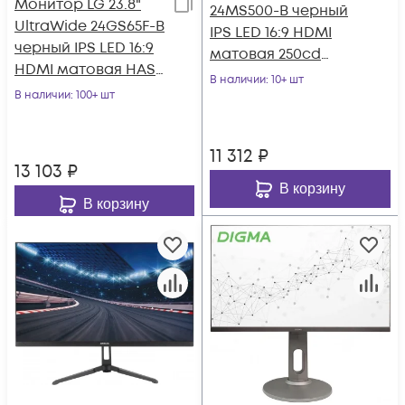
Монитор LG 23.8"
24MS500-B черный
UltraWide 24GS65F-B
IPS LED 16:9 HDMI
черный IPS LED 16:9
матовая 250cd
HDMI матовая HAS
178гр/178гр 1920x1080
В наличии
: 10+ шт
300cd 178гр/178гр
В наличии
: 100+ шт
100Hz FHD 2.
1920x108
11 312
₽
13 103
₽
В корзину
В корзину