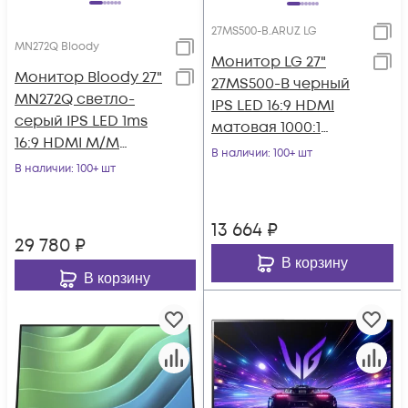
27MS500-B.ARUZ LG
MN272Q Bloody
Монитор LG 27"
Монитор Bloody 27"
27MS500-B черный
MN272Q светло-
IPS LED 16:9 HDMI
серый IPS LED 1ms
матовая 1000:1
16:9 HDMI M/M
250cd 178гр/178гр
В наличии
: 100+ шт
матовая HAS 400cd
В наличии
: 100+ шт
1920x1080 100Hz F
178гр/178гр 2560x
13 664
₽
29 780
₽
В корзину
В корзину