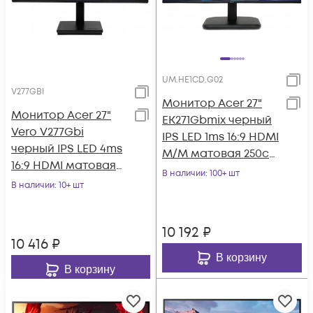
UM.HE1CD.G02
V277GBI
Монитор Acer 27"
Монитор Acer 27"
EK271Gbmix черный
Vero V277Gbi
IPS LED 1ms 16:9 HDMI
черный IPS LED 4ms
M/M матовая 250cd
16:9 HDMI матовая
178гр/178гр 1920x1080
В наличии
: 100+ шт
250cd 178гр/178гр
В наличии
: 10+ шт
120
1920x1080 120Hz
10 192
₽
10 416
₽
В корзину
В корзину