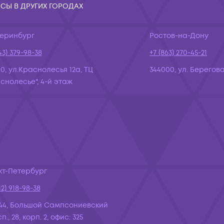
СЫ В ДРУГИХ ГОРОДАХ
теринбург
Ростов-на-Дону
43) 379-98-38
+7 (863) 270-45-21
10, ул.Краснолесья 12а, ТЦ
344000, ул. Берегова
снолесье", 4-й этаж
кт-Петербург
12) 918-98-38
44, Большой Сампсониевский
., 28, корп. 2, офис: 325