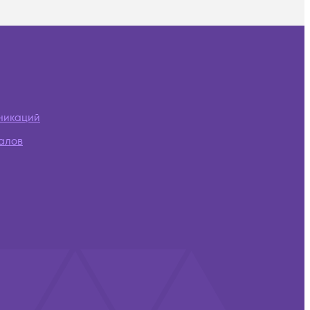
никаций
алов