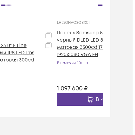
LH55OHAOSGBXCI
Панель Samsung 55" OH55A-S
черный DLED LED 8ms 16:9 HDMI
23.8" E Line
матовая 3500cd 178гр/178гр
ый IPS LED 1ms
1920x1080 VGA FH
матовая 300cd
В наличии
: 10+ шт
1 097 600
₽
В корзину