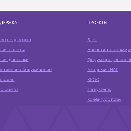
ДЕРЖКА
ПРОЕКТЫ
ine поддержка
Блог
овия оплаты
Новости телекомму
вия доставки
Форум профессион
антийное обслуживание
Академия НАГ
плаенс
КРОС
та сайта
snr.systems
Конфигураторы