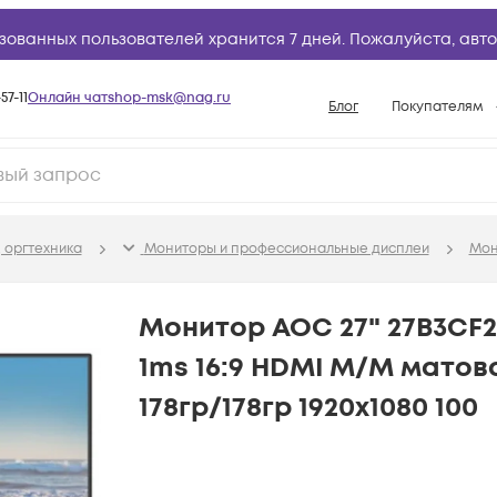
зованных пользователей хранится 7 дней. Пожалуйста,
авто
57-11
Онлайн чат
shop-msk@nag.ru
Блог
Покупателям
Способы опла
Документы
Политика рабо
 оргтехника
Мониторы и профессиональные дисплеи
Мон
Условия доста
Гарантийное о
Монитор AOC 27" 27B3CF2
Возврат товар
1ms 16:9 HDMI M/M матов
Вопросы и отв
178гр/178гр 1920x1080 100
База знаний
Конфигуратор