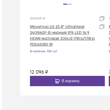
24GS60F-B
Монитор LG 23.8" UltraGear
24GS60F-B черный IPS LED 16:9
HDMI матовая 300cd 178гр/178гр
1920x1080 18
В наличии
: 100+ шт
12 096
₽
В корзину