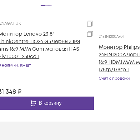
12NAGAT1UK
Монитор Lenovo 23.8"
24E1N1200A/01
ThinkCentre TIO24 G5 черный IPS
Монитор Philips 
4ms 16:9 M/M Cam матовая HAS
24E1N1200A черн
Piv 1000:1 250cd 1
16:9 HDMI M/M 
В наличии
: 10+ шт
178гр/178гр 1
Снят с продажи
31 348
₽
В корзину