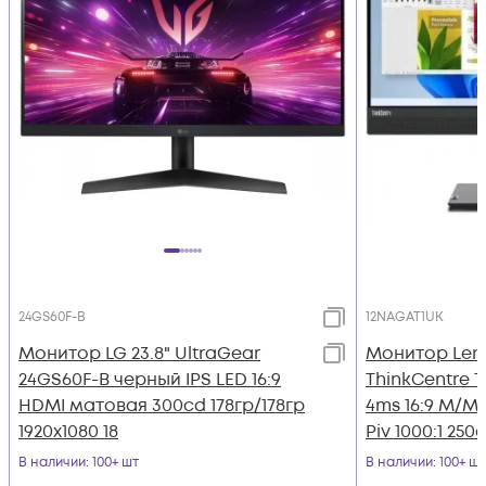
24GS60F-B
12NAGAT1UK
Монитор LG 23.8" UltraGear
Монитор Leno
24GS60F-B черный IPS LED 16:9
ThinkCentre T
HDMI матовая 300cd 178гр/178гр
4ms 16:9 M/M
1920x1080 18
Piv 1000:1 250c
В наличии
: 100+ шт
В наличии
: 100+ шт