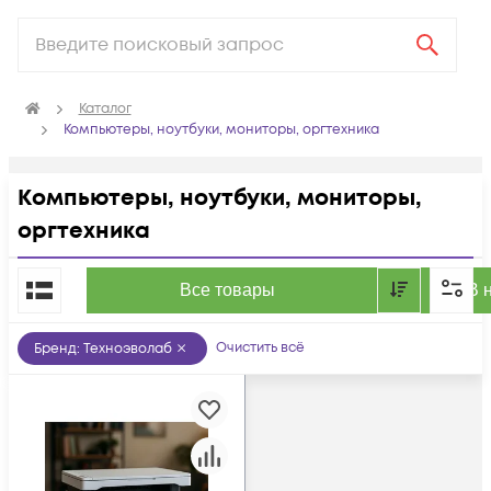
Каталог
Компьютеры, ноутбуки, мониторы, оргтехника
Компьютеры, ноутбуки, мониторы,
оргтехника
По популярности
Все товары
В 
Очистить всё
Бренд
:
Техноэволаб