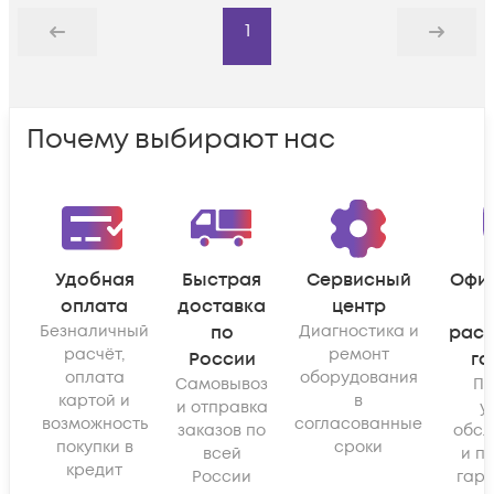
1
Назад
Дальше
Почему выбирают нас
Удобная
Быстрая
Сервисный
Офи
оплата
доставка
центр
Безналичный
по
Диагностика и
рас
расчёт,
ремонт
России
га
оплата
оборудования
Самовывоз
По
картой и
в
и отправка
у
возможность
согласованные
заказов по
обсл
покупки в
сроки
всей
и п
кредит
России
гара