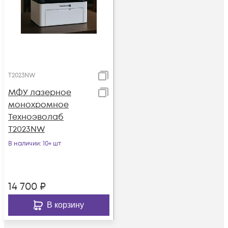
T2023NW
МФУ лазерное
монохромное
Техноэволаб
T2023NW
В наличии
: 10+ шт
14 700
₽
В корзину