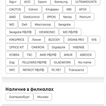
Sigur
AOC
Epson
Samsung
ULTRAMOUNTS
CACTUS
Canon
Kingspec
MSI
AFOX
AMD
DistKontrol
IPPON
Netac
Pantum
WD
Dell
Macroscop
Seagate
Seagate РФ/РФ
VIEWSONIC
WD РФ/РФ
KINGPRICE
Линия
BLOODY
DIGMA PRO
КУБ
OFFICE KIT
ONKRON
Gigabyte
HISENSE
KOBRA
TSC
AMD РФ/РФ
AMUR
ASROCK
Digi
FELLOWES РФ/РФ
GLADWORK
No name
NPC
PATRIOT РФ/РФ
PC PET
Transcend
Наличие в филиалах
Екатеринбург
Москва