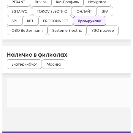
REXANT
Ruvinil
КМ-Профиль
Navigator
ЗЭТАРУС
TOKOV ELECTRIC
ОНЛАЙТ
ЭРА
SPL
КВТ
PROCONNECT
Промрукав
OBO Bettermann
Systeme Electric
УЭО прочее
Наличие в филиалах
Екатеринбург
Москва