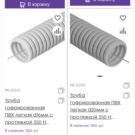
В корзину
PR.012031
PR.011631
Труба
Труба
гофрированная ПВХ
гофрированная
легкая d20мм с
ПВХ легкая d16мм с
протяжкой 350 Н
протяжкой 350 Н
сер. (уп.100м)
В наличии
: 100+ шт
сер. (уп.100м)
В наличии
: 100+ уп
Промрукав