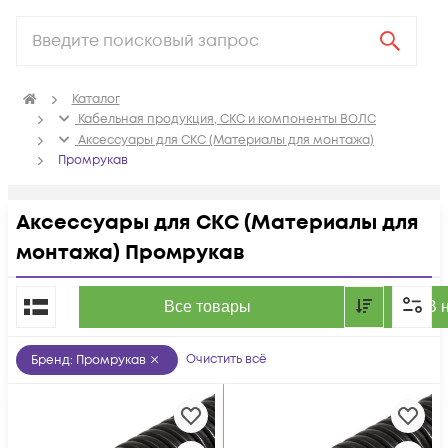
Каталог
Кабельная продукция, СКС и компоненты ВОЛС
Аксессуары для СКС (Материалы для монтажа)
Промрукав
Аксессуары для СКС (Материалы для
монтажа) Промрукав
По популярности
Все товары
В 
Очистить всё
Бренд
:
Промрукав