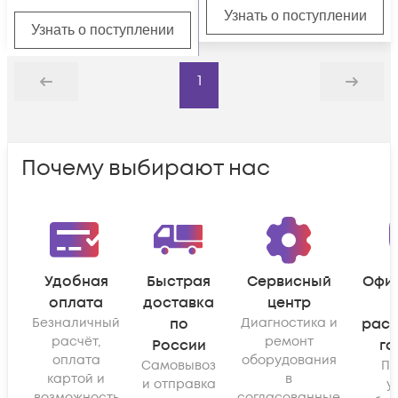
Узнать о поступлении
Узнать о поступлении
1
Назад
Дальше
Почему выбирают нас
Удобная
Быстрая
Сервисный
Офи
оплата
доставка
центр
Безналичный
по
Диагностика и
рас
расчёт,
ремонт
России
га
оплата
оборудования
Самовывоз
По
картой и
в
и отправка
у
возможность
согласованные