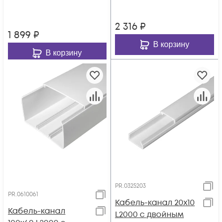
Промрукав PR.011631
PR.012031
2 316
₽
1 899
₽
В корзину
В корзину
PR.0325203
PR.0610061
Кабель-канал 20х10
Кабель-канал
L2000 с двойным