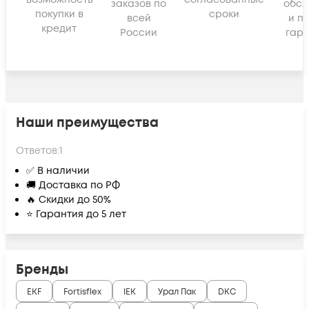
заказов по
обсл
покупки в
сроки
всей
и п
кредит
России
гара
Наши преимущества
Ответов:
1
✅ В наличии
🚚 Доставка по РФ
🔥 Скидки до 50%
⭐ Гарантия до 5 лет
Бренды
EKF
Fortisflex
IEK
Урал Пак
DKC