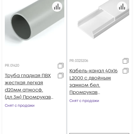
PR.0325206
PR.01420
Кабель-канал 40х16
Труба гладкая ПВХ
L2000 с двойным
жесткая легкая
замком бел.
d20мм атмосф.
Промрукав
(дл.3м) Промрукав
PR.0325206
Снят с продажи
PR.01420
Снят с продажи