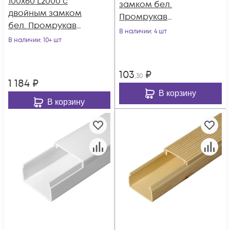
100х60 L2000 с
замком бел.
двойным замком
Промрукав
бел. Промрукав
PR.0325203
В наличии
: 4 шт
PR.0610061
В наличии
: 10+ шт
103
₽
,30
1 184
₽
В корзину
В корзину