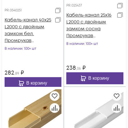
PR.025437
PR.0540251
Кабель-канал 25х16
Кабель-канал 40х25
L2000 с двойным
L2000 с двойным
замком сосна
замком бел.
Промрукав
Промрукав
PR.025437
В наличии
: 100+ шт
PR.0540251
В наличии
: 100+ шт
238
₽
,06
282
₽
,89
В корзину
В корзину