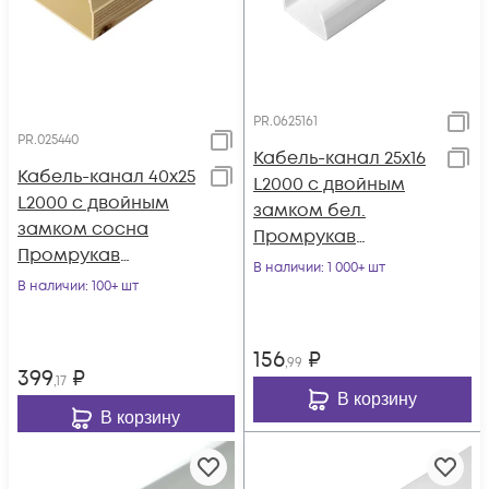
PR.0625161
PR.025440
Кабель-канал 25х16
Кабель-канал 40х25
L2000 с двойным
L2000 с двойным
замком бел.
замком сосна
Промрукав
Промрукав
PR.0625161
В наличии
: 1 000+ шт
PR.025440
В наличии
: 100+ шт
156
₽
,99
399
₽
,17
В корзину
В корзину