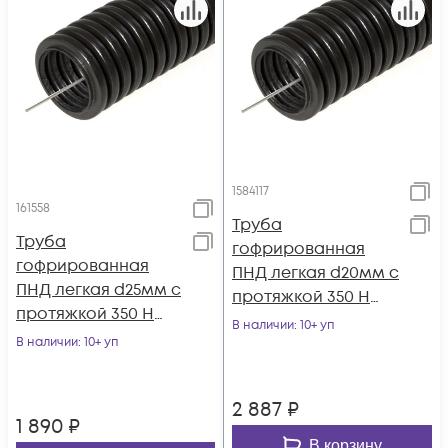
1584117
161558
Труба
Труба
гофрированная
гофрированная
ПНД легкая d20мм с
ПНД легкая d25мм с
протяжкой 350 Н
протяжкой 350 Н
безгалоген. (HF)
В наличии
: 10+ уп
безгалоген. (HF)
В наличии
: 10+ уп
стойкая к УФ черн.
стойкая к УФ черн.
(уп.100м)
(уп.50м)
2 887
₽
1 890
₽
В корзину