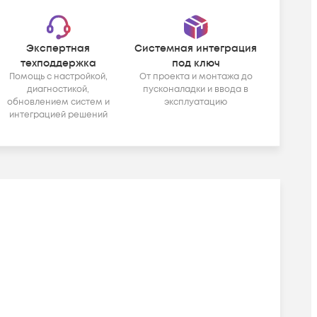
Экспертная
Системная интеграция
техподдержка
под ключ
Помощь с настройкой,
От проекта и монтажа до
диагностикой,
пусконаладки и ввода в
обновлением систем и
эксплуатацию
интеграцией решений