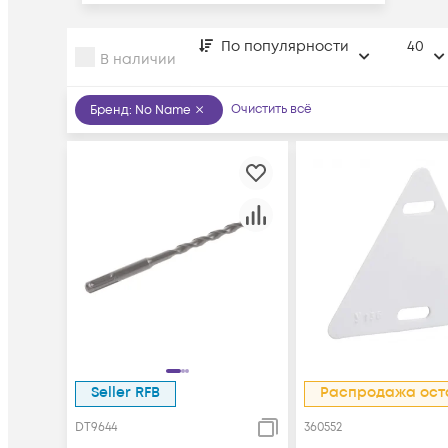
По популярности
40
В наличии
Очистить всё
Бренд
:
No Name
Seller RFB
Распродажа ост
DT9644
360552