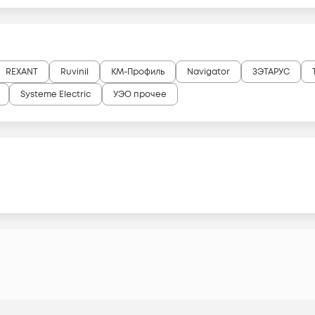
REXANT
Ruvinil
КМ-Профиль
Navigator
ЗЭТАРУС
Systeme Electric
УЭО прочее