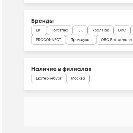
Бренды
EKF
Fortisflex
IEK
Урал Пак
DKC
PROCONNECT
Промрукав
OBO Bettermann
Наличие в филиалах
Екатеринбург
Москва