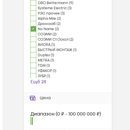
OBO Bettermann
(
9
)
Systeme Electric
(
3
)
УЭО прочее
(
3
)
Alpha Mile
(
2
)
Дронсхаб
(
2
)
No Name
(
2
)
СОЭМИ
(
2
)
СОЭМИ Ст.Оскол
(
2
)
AVIORA
(
1
)
БЫСТРЫЙ МОНТАЖ
(
1
)
Duplex
(
1
)
METRA
(
1
)
TDM
(
1
)
УФАКОР
(
1
)
ЗУБР
(
1
)
Ещё 28
Цена
Диапазон
(
0 ₽ - 100 000 000 ₽
)