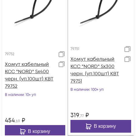
79751
79752
Хомут кабельный
Хомут кабельный
КСС "NORD" 5х300
КСС "NORD" 5х400
черн. (уп.100шт) КВТ
черн. (уп.100шт) КВТ
79751
79752
В наличии
: 100+ уп
В наличии
: 10+ уп
319
₽
,77
454
₽
,69
В корзину
В корзину