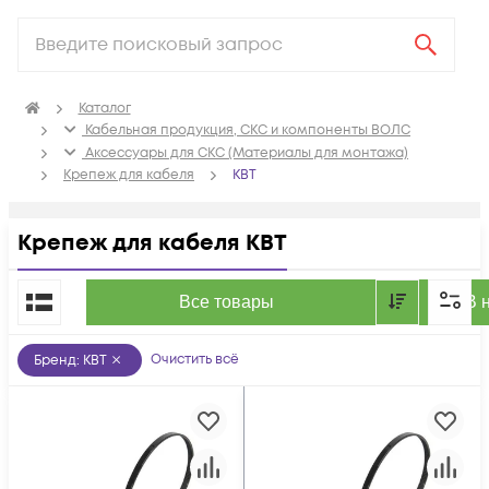
Каталог
Кабельная продукция, СКС и компоненты ВОЛС
Аксессуары для СКС (Материалы для монтажа)
Крепеж для кабеля
КВТ
Крепеж для кабеля КВТ
По популярности
Все товары
В 
Очистить всё
Бренд
:
КВТ