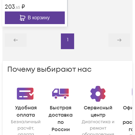
203
₽
,65
В корзину
1
Назад
Дальше
Почему выбирают нас
Удобная
Быстрая
Сервисный
Офи
оплата
доставка
центр
Безналичный
по
Диагностика и
рас
расчёт,
ремонт
России
га
оплата
оборудования