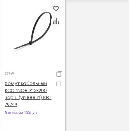
79749
Хомут кабельный
КСС "NORD" 5х200
черн. (уп.100шт) КВТ
79749
В наличии
: 100+ уп