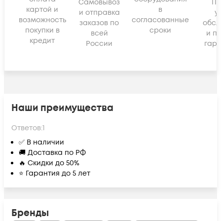
Самовывоз
По
картой и
в
и отправка
у
возможность
согласованные
заказов по
обсл
покупки в
сроки
всей
и п
кредит
России
гара
Наши преимущества
Ответов:
1
✅ В наличии
🚚 Доставка по РФ
🔥 Скидки до 50%
⭐ Гарантия до 5 лет
Бренды