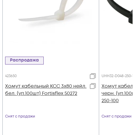
Распродажа
423650
UHH32-D048-250-1
Хомут кабельный КСС 3х80 нейл.
Хомут кабель
бел. (уп.100шт) Fortisflex 50272
черн. (уп.100
250-100
Снят с продажи
Снят с продажи