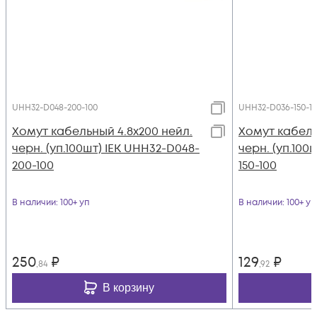
UHH32-D048-200-100
UHH32-D036-150-1
Хомут кабельный 4.8х200 нейл.
Хомут кабель
черн. (уп.100шт) IEK UHH32-D048-
черн. (уп.100
200-100
150-100
В наличии
: 100+ уп
В наличии
: 100+ уп
250
₽
129
₽
,84
,92
В корзину