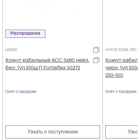
Распродажа
423650
UHH32-D048-250-1
Хомут кабельный КСС 3х80 нейл.
Хомут кабель
бел. (уп.100шт) Fortisflex 50272
черн. (уп.100
250-100
Снят с продажи
Снят с продажи
Узнать о поступлении
Узна