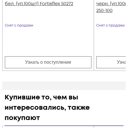
бел. (уп.100шт) Fortisflex 50272
черн. (уп.100
250-100
Снят с продажи
Снят с продажи
Узнать о поступлении
Узна
Купившие то, чем вы
интересовались, также
покупают