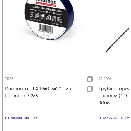
71235
23-9006
Изолента ПВХ 19х0.15x20 син.
Трубка термо
Fortisflex 71235
с клеем (4:1) 
9006
В наличии
: 100+ шт
В наличии
: 10+ шт