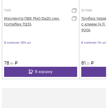
71235
23-9006
Изолента ПВХ 19х0.15x20 син.
Трубка термо
Fortisflex 71235
с клеем (4:1) 
9006
В наличии
: 100+ шт
В наличии
: 10+ шт
78
₽
81
₽
,89
,20
В корзину