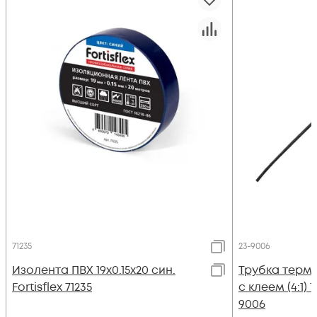
71235
23-9006
Изолента ПВХ 19х0.15x20 син.
Трубка термо
Fortisflex 71235
с клеем (4:1) 
9006