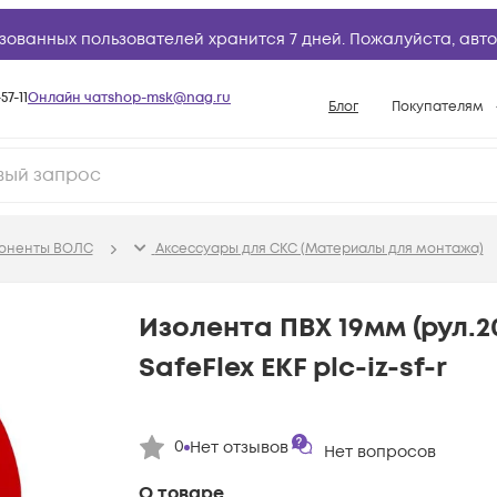
зованных пользователей хранится 7 дней. Пожалуйста,
авто
57-11
Онлайн чат
shop-msk@nag.ru
Блог
Покупателям
Способы опла
Документы
Политика рабо
поненты ВОЛС
Аксессуары для СКС (Материалы для монтажа)
Условия доста
Гарантийное о
Изолента ПВХ 19мм (рул.2
Возврат товар
SafeFlex EKF plc-iz-sf-r
Вопросы и отв
База знаний
0
Нет отзывов
Конфигуратор
Нет вопросов
О товаре