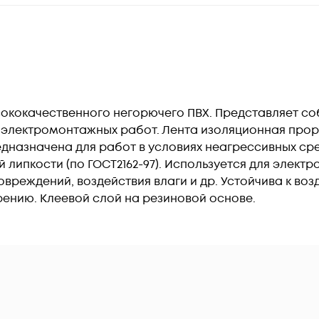
ысококачественного негорючего ПВХ. Представляет с
 электромонтажных работ. Лента изоляционная прор
дназначена для работ в условиях неагрессивных ср
ипкости (по ГОСТ2162-97). Используется для электро
овреждений, воздействия влаги и др. Устойчива к во
рению. Клеевой слой на резиновой основе.