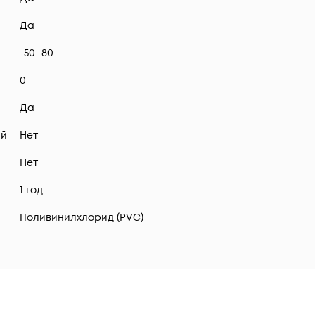
Да
-50...80
0
Да
ий
Нет
Нет
1 год
Поливинилхлорид (PVC)