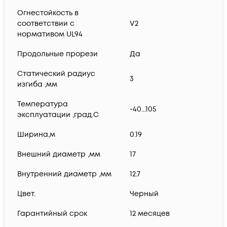
Огнестойкость в
соответствии с
V2
нормативом UL94
Продольные прорези
Да
Статический радиус
3
изгиба ,мм
Температура
-40...105
эксплуатации ,град.C
Ширина,м
0.19
Внешний диаметр ,мм
17
Внутренний диаметр ,мм
12.7
Цвет.
Черный
Гарантийный срок
12 месяцев