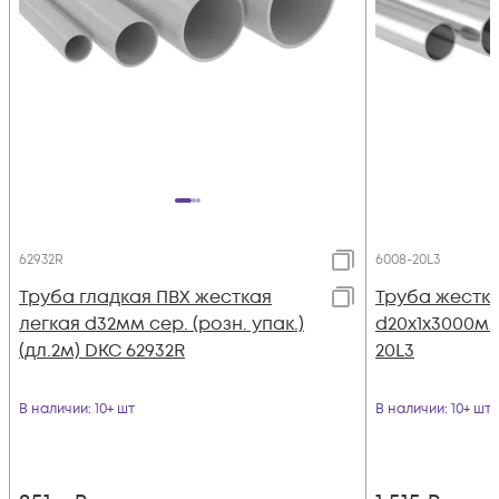
62932R
6008-20L3
Труба гладкая ПВХ жесткая
Труба жестка
легкая d32мм сер. (розн. упак.)
d20х1х3000мм
(дл.2м) DKC 62932R
20L3
В наличии
: 10+ шт
В наличии
: 10+ шт