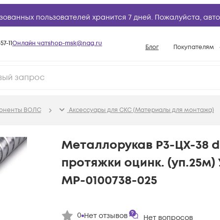
зованных пользователей хранится 7 дней. Пожалуйста,
авто
57-11
Онлайн чат
shop-msk@nag.ru
Блог
Покупателям
Способы опла
Документы
Политика рабо
поненты ВОЛС
Аксессуары для СКС (Материалы для монтажа)
Условия доста
Гарантийное о
Металлорукав Р3-ЦХ-38 
Возврат товар
протяжки оцинк. (уп.25м)
Вопросы и отв
МР-0100738-025
База знаний
Конфигуратор
0
Нет отзывов
Нет вопросов