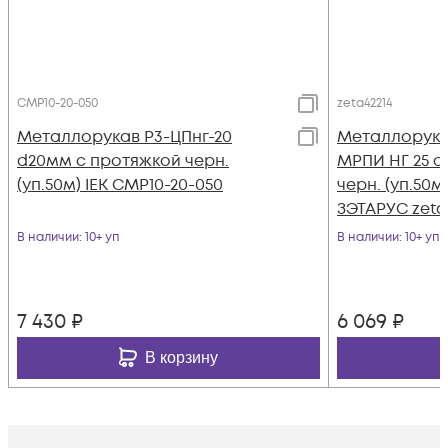
CMP10-20-050
zeta42214
Металлорукав Р3-ЦПнг-20
Металлорука
d20мм с протяжкой черн.
МРПИ НГ 25 d
(уп.50м) IEK CMP10-20-050
черн. (уп.50
ЗЭТАРУС zeta
В наличии
: 10+ уп
В наличии
: 10+ уп
7 430
₽
6 069
₽
В корзину