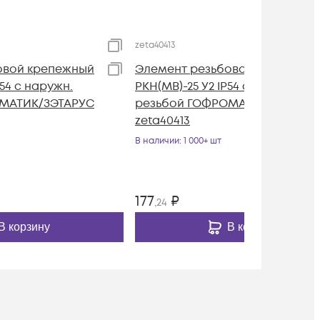
zeta40413
овой крепежный
Элемент резьбовой крепежны
P54 с наружн.
РКН(МВ)-25 У2 IP54 с наружн.
МАТИК/ЗЭТАРУС
резьбой ГОФРОМАТИК/ЗЭТАРУ
zeta40413
В наличии
: 1 000+ шт
177
₽
,24
В корзину
В корзину