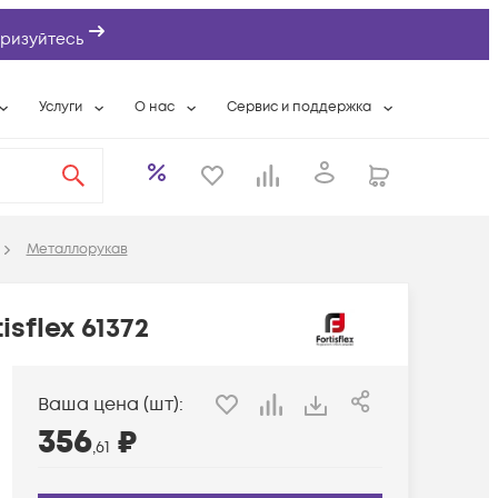
ризуйтесь
Услуги
О нас
Сервис и поддержка
ты
Выкуп сетевого оборудования
О компании
Гарантийное обслуживание
Системная интеграция
Контактная информация
Контакты сервисных центров
ты с физлицами
Wi-Fi «под ключ»
Банковские реквизиты
Сервисные контракты
Металлорукав
вки
Бесплатная намотка оптического кабеля
Аккредитация ИТ
Сервисный центр
бслуживание
Партнеры
Техническая поддержка
sflex 61372
а
Вакансии
Условия оказания услуг
еты
Новости
Ваша цена (шт):
356
₽
,61
ы