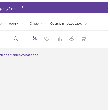
ризуйтесь
Услуги
О нас
Сервис и поддержка
ты
Выкуп сетевого оборудования
О компании
Гарантийное обслуживание
Системная интеграция
Контактная информация
Контакты сервисных центров
ты с физлицами
Wi-Fi «под ключ»
Банковские реквизиты
Сервисные контракты
ли для маршрутизаторов
вки
Бесплатная намотка оптического кабеля
Аккредитация ИТ
Сервисный центр
бслуживание
Партнеры
Техническая поддержка
а
Вакансии
Условия оказания услуг
еты
Новости
ы