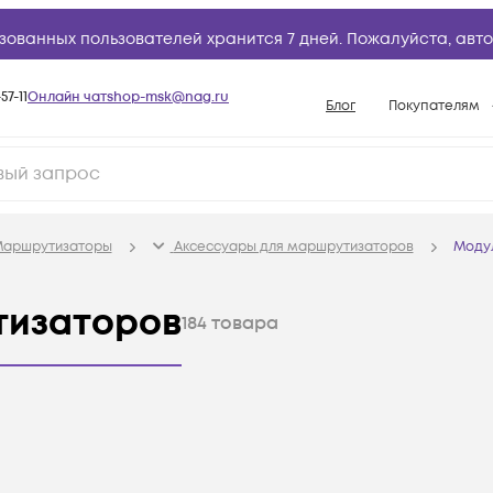
зованных пользователей хранится 7 дней. Пожалуйста,
авто
57-11
Онлайн чат
shop-msk@nag.ru
Блог
Покупателям
Способы опла
Документы
Политика рабо
аршрутизаторы
Аксессуары для маршрутизаторов
Моду
Условия доста
Гарантийное о
тизаторов
184
товара
Возврат товар
Вопросы и отв
База знаний
Конфигуратор