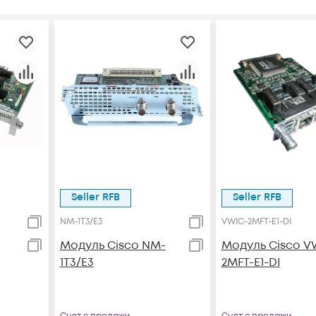
Seller RFB
Seller RFB
NM-1T3/E3
VWIC-2MFT-E1-DI
Модуль Cisco NM-
Модуль Cisco V
1T3/E3
2MFT-E1-DI