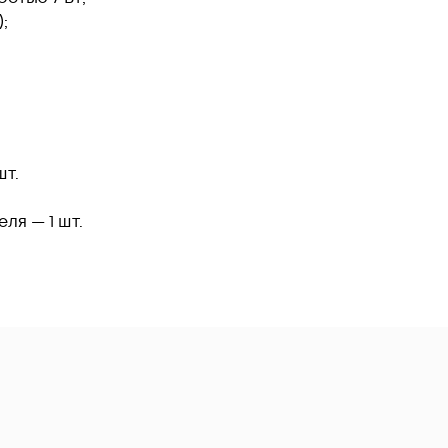
;
шт.
ля — 1 шт.