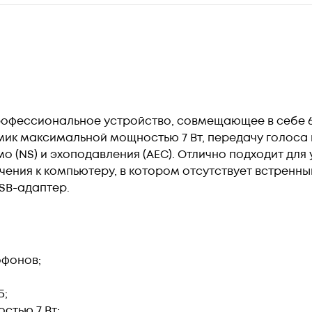
рофессиональное устройство, совмещающее в себе 
мик максимальной мощностью 7 Вт, передачу голоса 
о (NS) и эхоподавления (AEC). Отлично подходит для 
ния к компьютеру, в котором отсутствует встренны
SB-адаптер.
фонов;
Б;
стью 7 Вт;