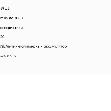
+59 дБ
от 115 до 7000
актеристики
320
USB/литий-полимерный аккумулятор
132.5 х 35.5