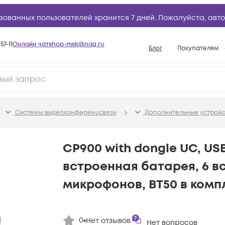
зованных пользователей хранится 7 дней. Пожалуйста,
авто
57-11
Онлайн чат
shop-msk@nag.ru
Блог
Покупателям
Способы опла
Документы
Политика рабо
Системы видеоконференцсвязи
Дополнительные устройс
Условия доста
Гарантийное о
CP900 with dongle UC, USB
Возврат товар
встроенная батарея, 6 в
Вопросы и отв
микрофонов, BT50 в комп
База знаний
Конфигуратор
0
Нет отзывов
Нет вопросов