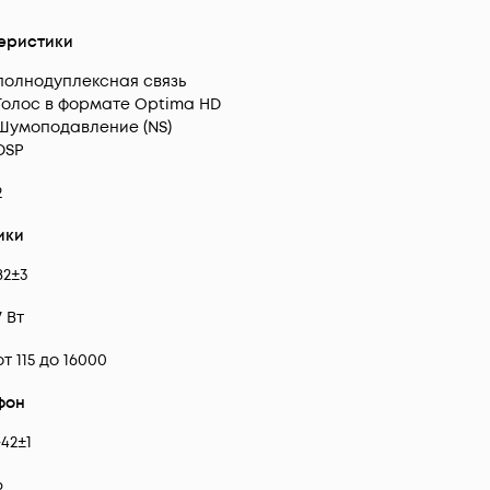
еристики
полнодуплексная связь
Голос в формате Optima HD
Шумоподавление (NS)
DSP
2
ики
82±3
7 Вт
от 115 до 16000
фон
-42±1
6