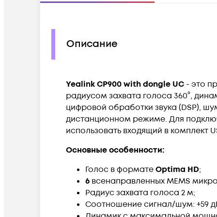
Описание
Yealink CP900 with dongle UC
- это п
радиусом захвата голоса 360°, дина
цифровой обработки звука (DSP), шум
дистанционном режиме. Для подключе
использовать входящий в комплект U
Основные особенности:
Голос в формате
Optima HD
;
6
всенаправленных MEMS микро
Радиус захвата голоса 2 м;
Соотношение сигнал/шум: +59 д
Динамик с максимальной мощно