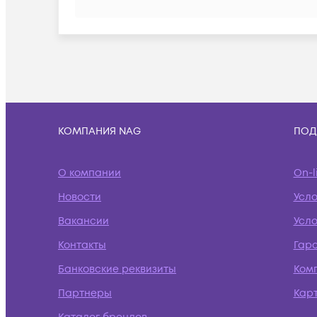
КОМПАНИЯ NAG
ПОД
О компании
On-l
Новости
Усл
Вакансии
Усло
Контакты
Гар
Банковские реквизиты
Ком
Партнеры
Кар