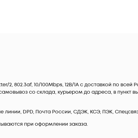
er/2, 802.3af, 10/100Mbps, 12В/1А c доставкой по всей
амовывоз со склада, курьером до адреса, в пункт вы
линии, DPD, Почта России, СДЭК, КСЭ, ПЭК, Спецсвязь
тываются при оформлении заказа.