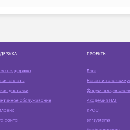
ДЕРЖКА
ПРОЕКТЫ
ine поддержка
Блог
овия оплаты
Новости телекомму
вия доставки
Форум профессион
антийное обслуживание
Академия НАГ
плаенс
КРОС
та сайта
snr.systems