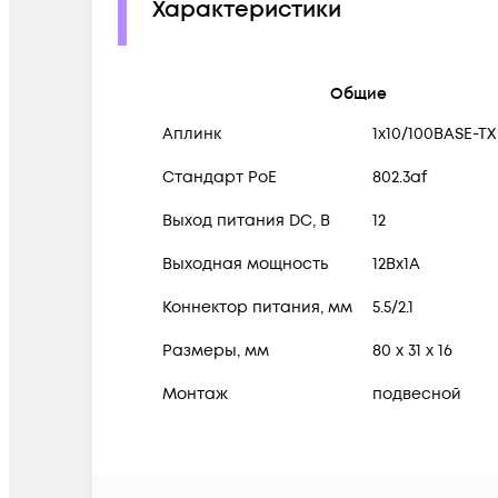
Характеристики
Общие
Аплинк
1х10/100BASE-TX
Стандарт PoE
802.3af
Выход питания DC, В
12
Выходная мощность
12Вх1A
Коннектор питания, мм
5.5/2.1
Размеры, мм
80 x 31 x 16
Монтаж
подвесной