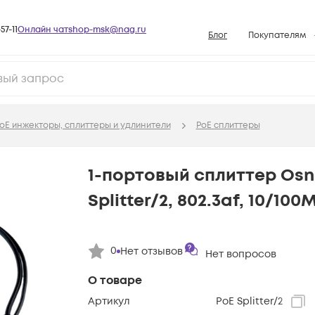
57-11
Онлайн чат
shop-msk@nag.ru
Блог
Покупателям
Способы опла
Документы
Политика рабо
oE инжекторы, сплиттеры и удлинители
PoE сплиттеры
Условия доста
Гарантийное о
1-портовый сплиттер Osn
Возврат товар
Splitter/2, 802.3af, 10/100
Вопросы и отв
База знаний
0
Нет отзывов
Конфигуратор
Нет вопросов
О товаре
Артикул
PoE Splitter/2