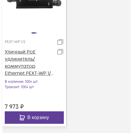
PEXT-WP 1/2
Уличный PoE
удлинитель/
коммутатор
Ethernet PEXT-WP 1/2
10/100/1000BASE-TX,
В наличии
: 100+ шт
1x802.3af/at/bt,
Транзит
: 100+ шт
2x802.3af/at
7 973
₽
В корзину