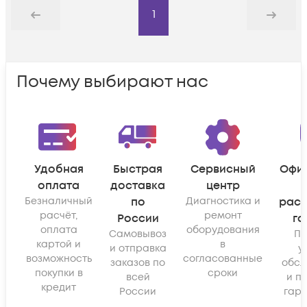
1
Назад
Дальше
Почему выбирают нас
Удобная
Быстрая
Сервисный
Офи
оплата
доставка
центр
Безналичный
по
Диагностика и
рас
расчёт,
ремонт
России
га
оплата
оборудования
Самовывоз
По
картой и
в
и отправка
у
возможность
согласованные
заказов по
обсл
покупки в
сроки
всей
и п
кредит
России
гара