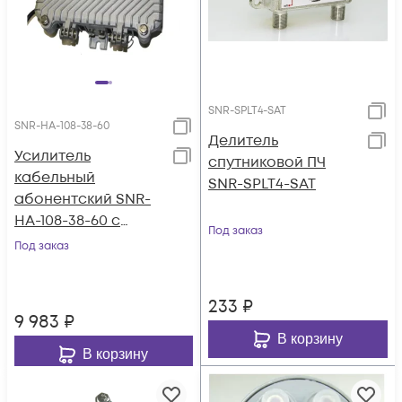
SNR-SPLT4-SAT
SNR-HA-108-38-60
Делитель
Усилитель
спутниковой ПЧ
кабельный
SNR-SPLT4-SAT
абонентский SNR-
HA-108-38-60 с
Под заказ
дистанционным
Под заказ
питанием
233
₽
9 983
₽
В корзину
В корзину