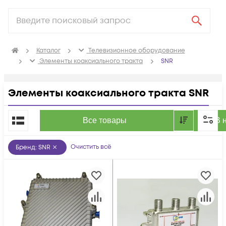
Каталог
Телевизионное оборудование
Элементы коаксиального тракта
SNR
Элементы коаксиального тракта SNR
По популярности
Все товары
В 
Очистить всё
Бренд
:
SNR