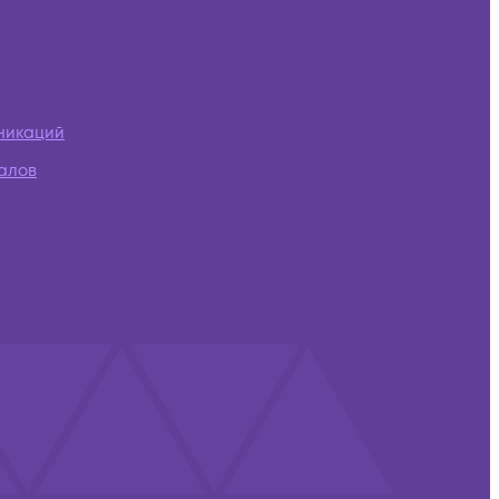
никаций
алов