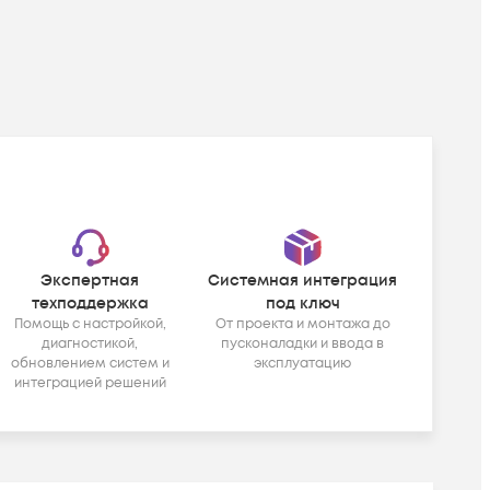
Экспертная
Системная интеграция
техподдержка
под ключ
Помощь с настройкой,
От проекта и монтажа до
диагностикой,
пусконаладки и ввода в
обновлением систем и
эксплуатацию
интеграцией решений