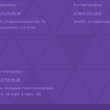
теринбург
Ростов-на-Дону
43) 379-98-38
+7 (863) 270-45-21
10, ул.Краснолесья 12а, ТЦ
344000, ул. Берегова
снолесье", 4-й этаж
кт-Петербург
12) 918-98-38
44, Большой Сампсониевский
., 28, корп. 2, офис: 325