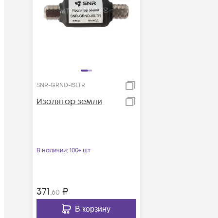
SNR-GRND-ISLTR
Изолятор земли
В наличии
: 100+ шт
371
₽
,60
В корзину