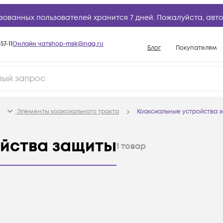
зованных пользователей хранится 7 дней. Пожалуйста,
авто
57-11
Онлайн чат
shop-msk@nag.ru
Блог
Покупателям
Способы опла
Документы
Политика рабо
Элементы коаксиального тракта
Коаксиальные устройства 
Условия доста
Гарантийное о
йства защиты
1
товар
Возврат товар
Вопросы и отв
База знаний
Конфигуратор