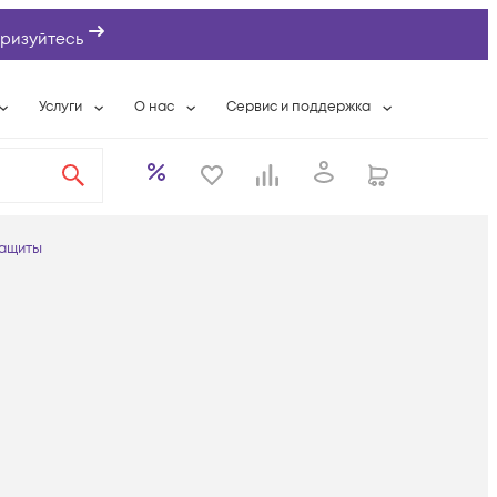
ризуйтесь
Услуги
О нас
Сервис и поддержка
ты
Выкуп сетевого оборудования
О компании
Гарантийное обслуживание
Системная интеграция
Контактная информация
Контакты сервисных центров
ты с физлицами
Wi-Fi «под ключ»
Банковские реквизиты
Сервисные контракты
защиты
вки
Бесплатная намотка оптического кабеля
Аккредитация ИТ
Сервисный центр
бслуживание
Партнеры
Техническая поддержка
а
Вакансии
Условия оказания услуг
еты
Новости
ы