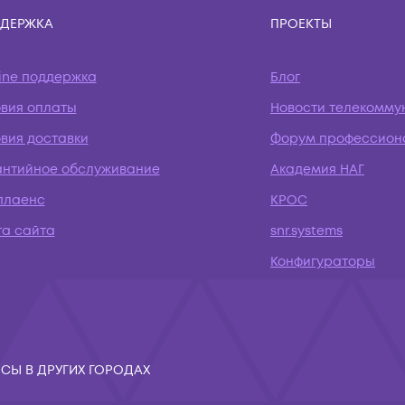
ДЕРЖКА
ПРОЕКТЫ
ine поддержка
Блог
овия оплаты
Новости телекомму
вия доставки
Форум профессион
антийное обслуживание
Академия НАГ
плаенс
КРОС
та сайта
snr.systems
Конфигураторы
СЫ В ДРУГИХ ГОРОДАХ