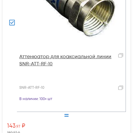
Аттенюатор для коаксиальной линии
SNR-ATT-RF-10
SNR-ATT-RF-10
В наличии
: 100+ шт
143
₽
,97
180
,57
₽