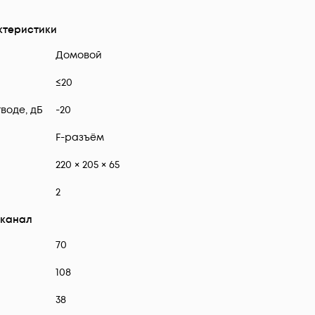
ктеристики
Домовой
≤20
воде, дБ
-20
F-разъём
220 × 205 × 65
2
 канал
70
108
38