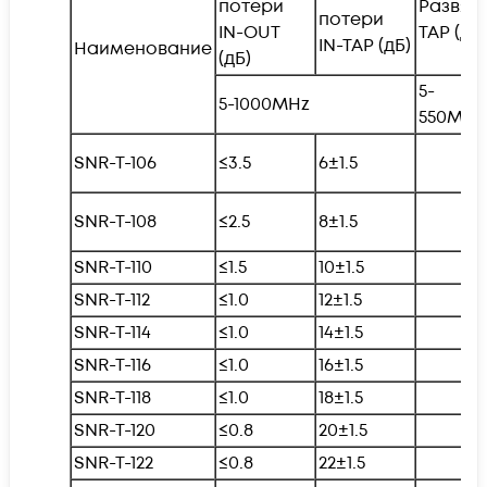
потери
Развязк
потери
IN-OUT
TAP (дБ)
IN-TAP (дБ)
Наименование
(дБ)
5-
5-1000MHz
550MHz
SNR-T-106
≤3.5
6±1.5
SNR-T-108
≤2.5
8±1.5
SNR-T-110
≤1.5
10±1.5
SNR-T-112
≤1.0
12±1.5
SNR-T-114
≤1.0
14±1.5
SNR-T-116
≤1.0
16±1.5
SNR-T-118
≤1.0
18±1.5
SNR-T-120
≤0.8
20±1.5
SNR-T-122
≤0.8
22±1.5