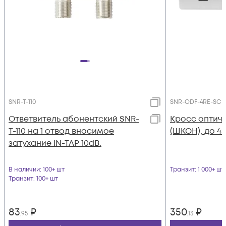
SNR-T-110
SNR-ODF-4RE-SC
Ответвитель абонентский SNR-
Кросс оптич
T-110 на 1 отвод вносимое
(ШКОН), до 4
затухание IN-TAP 10dB.
В наличии
: 100+ шт
Транзит
: 1 000+ шт
Транзит
: 100+ шт
83
₽
350
₽
,95
,13