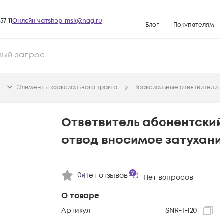
57-11
Онлайн чат
shop-msk@nag.ru
Блог
Покупателям
Способы опла
Документы
Политика рабо
Элементы коаксиального тракта
Коаксиальные ответвители
Условия доста
Гарантийное о
Ответвитель абонентский 
Возврат товар
отвод вносимое затухание
Вопросы и отв
База знаний
0
Нет отзывов
Конфигуратор
Нет вопросов
О товаре
Артикул
SNR-T-120