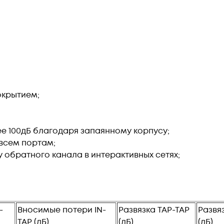
окрытием;
е 100дБ благодаря запаянному корпусу;
всем портам;
обратного канала в интерактивных сетях;
-
Вносимые потери IN-
Развязка TAP-TAP
Развя
TAP (дБ)
(дБ)
(дБ)