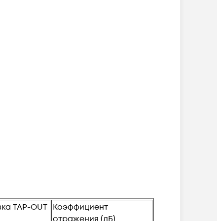
зка TAP-OUT
Коэффициент
отражения (дБ)