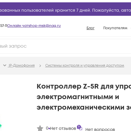
зованных пользователей хранится 7 дней. Пожалуйста,
авто
57-11
Онлайн чат
shop-msk@nag.ru
Блог
Покупателям
Способы опла
Документы
Политика рабо
IP-Домофония
Системы контроля и управления доступом
Условия доста
Гарантийное о
Контроллер Z-5R для упр
Возврат товар
электромагнитными и
Вопросы и отв
электромеханическими 
База знаний
Конфигуратор
0
Нет отзывов
Нет вопросов