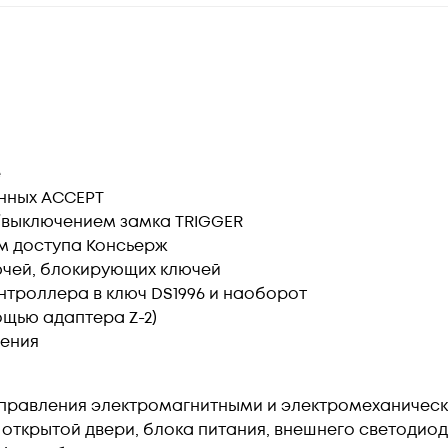
е
нных ACCEPT
/выключением замка TRIGGER
м доступа Консьерж
чей, блокирующих ключей
троллера в ключ DS1996 и наоборот
щью адаптера Z-2)
чения
управления электромагнитными и электромеханическ
ткрытой двери, блока питания, внешнего светодиода