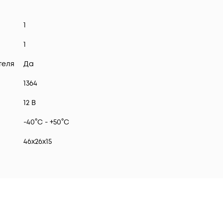
1
1
теля
Да
1364
12 В
-40°C - +50°C
46х26х15