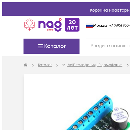
Корзина неавтори
Москва
+7 (495) 950-
Каталог
Каталог
VoIP телефония, IP домофония