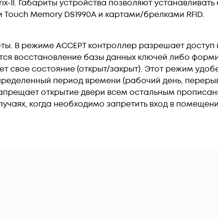
x-II. Габариты устройства позволяют устанавливать е
 Touch Memory DS1990А и картами/брелками RFID.
ты. В режиме ACCEPT контроллер разрешает доступ
яется восстановление базы данных ключей либо форм
 свое состояние (открыт/закрыт). Этот режим удобе
пределенный период времени (рабочий день, перерыв 
апрещает открытие двери всем остальным прописан
лучаях, когда необходимо запретить вход в помещен