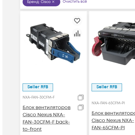
Очистить всё
Бренд
:
Cisco
Seller RFB
Seller RFB
NXA-FAN-30CFM-F
NXA-FAN-65CFM-PI
Блок вентиляторов
Блок вентилятор
Cisco Nexus NXA-
Cisco Nexus NXA-
FAN-30CFM-F back-
FAN-65CFM-PI
to-front