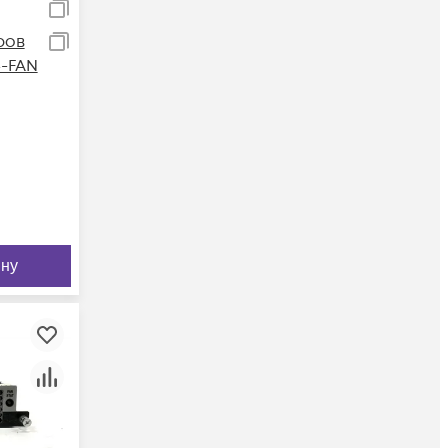
ров
4-FAN
ину