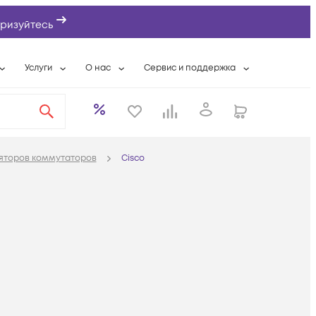
ризуйтесь
Услуги
О нас
Сервис и поддержка
ты
Выкуп сетевого оборудования
О компании
Гарантийное обслуживание
Системная интеграция
Контактная информация
Контакты сервисных центров
ты с физлицами
Wi-Fi «под ключ»
Банковские реквизиты
Сервисные контракты
ляторов коммутаторов
Cisco
вки
Бесплатная намотка оптического кабеля
Аккредитация ИТ
Сервисный центр
бслуживание
Партнеры
Техническая поддержка
а
Вакансии
Условия оказания услуг
еты
Новости
ы