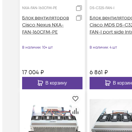
NXA-FAN-160CFM-PE
DS-C32S-FAN-I
Блок вентиляторов
Блок вентилятор
Cisco Nexus NXA-
Cisco MDS DS-C3
FAN-160CFM-PE
FAN-I port side In
В наличии
: 10+ шт
В наличии
: 4 шт
17 004
₽
6 861
₽
В корзину
В корзин