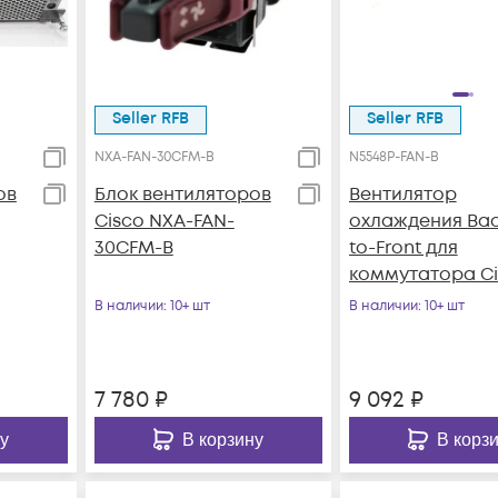
Seller RFB
Seller RFB
NXA-FAN-30CFM-B
N5548P-FAN-B
ов
Блок вентиляторов
Вентилятор
Cisco NXA-FAN-
охлаждения Bac
30CFM-B
to-Front для
коммутатора Ci
Nexus 5548UP
В наличии
: 10+ шт
В наличии
: 10+ шт
7 780
₽
9 092
₽
у
В корзину
В корз