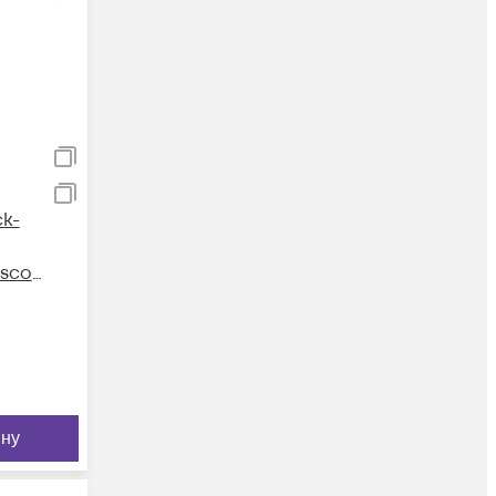
k-
sco
ину