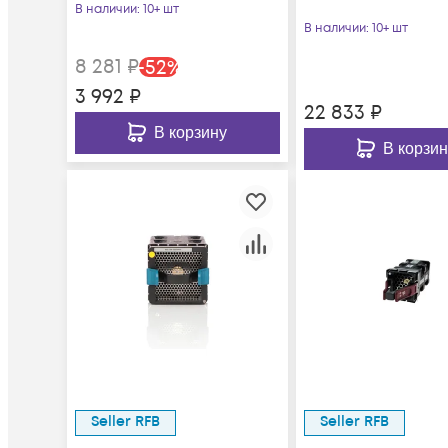
В наличии
: 10+ шт
В наличии
: 10+ шт
8 281
₽
-
52
%
3 992
₽
22 833
₽
В корзину
В корзин
Seller RFB
Seller RFB