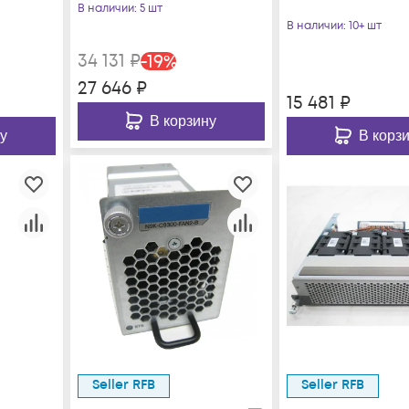
В наличии
: 5 шт
В наличии
: 10+ шт
34 131
₽
-
19
%
27 646
₽
15 481
₽
В корзину
у
В корз
Seller RFB
Seller RFB