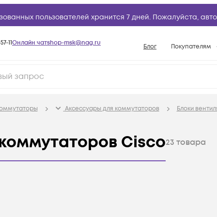
зованных пользователей хранится 7 дней. Пожалуйста,
авто
57-11
Онлайн чат
shop-msk@nag.ru
Блог
Покупателям
Способы опла
Документы
Политика рабо
оммутаторы
Аксессуары для коммутаторов
Блоки венти
Условия доста
Гарантийное о
 коммутаторов Cisco
23
товара
Возврат товар
Вопросы и отв
База знаний
Конфигуратор