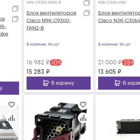
N9K-C9300-FAN2-B
N3K-C3064-FAN
Блок вентиляторов
Блок вентилято
ов
Cisco N9K-C9300-
Cisco N3K-C306
2S-
FAN2-B
take
В наличии
: 10+ шт
В наличии
: 10+ шт
16 982
₽
21 000
₽
-
10
%
-
35
%
15 283
₽
13 605
₽
В корзину
В корз
у