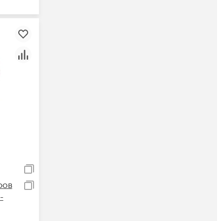
ров
-