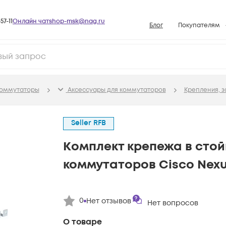
57-11
Онлайн чат
shop-msk@nag.ru
Блог
Покупателям
Способы опла
Документы
Политика рабо
оммутаторы
Аксессуары для коммутаторов
Крепления, з
Условия доста
Гарантийное о
Seller RFB
Возврат товар
Комплект крепежа в стой
Вопросы и отв
коммутаторов Cisco Nexu
База знаний
Конфигуратор
0
Нет отзывов
Нет вопросов
О товаре