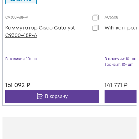
C9300-48P-A
AC6508
Коммутатор Cisco Catalyst
WiFi контрол
C9300-48P-A
В наличии
: 10+ шт
В наличии
: 10+ шт
Транзит
: 10+ шт
161 092
₽
141 771
₽
В корзину