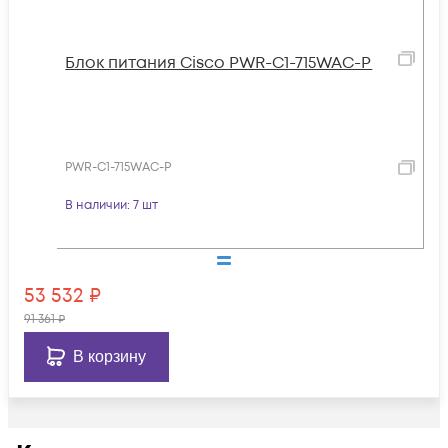
Блок питания Cisco PWR-C1-715WAC-P
PWR-C1-715WAC-P
В наличии
: 7 шт
53 532
₽
91 361
₽
В корзину