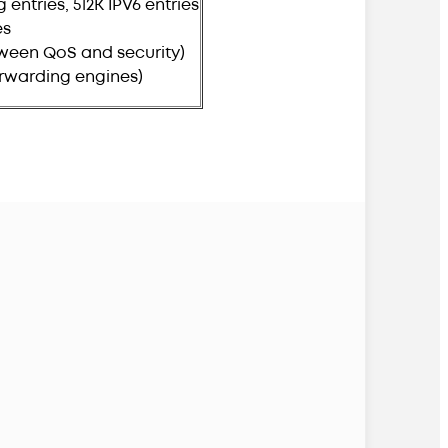
entries, 512K IPV6 entries
es
tween QoS and security)
orwarding engines)