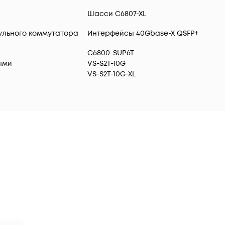
Шасси C6807-XL
ульного коммутатора
Интерфейсы 40Gbase-X QSFP+
C6800-SUP6T
ями
VS-S2T-10G
VS-S2T-10G-XL