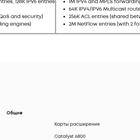
ries, 128K IPV6 entries
1M IPV4 and MPLS forwarding 
64K IPV4/IPV6 Multicast rout
QoS and security)
256K ACL entries (shared be
ding engines)
2M NetFlow entries (with 2 f
Общие
Карты расширения
Catalyst 6800