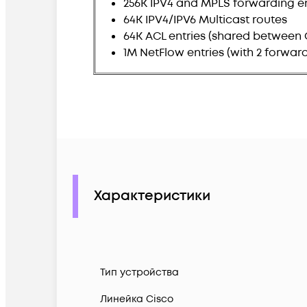
256K IPV4 and MPLS forwarding ent
64K IPV4/IPV6 Multicast routes
64K ACL entries (shared between 
1M NetFlow entries (with 2 forwar
Характеристики
Тип устройства
Линейка Cisco