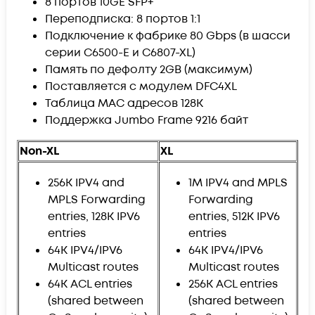
8 портов 10GE SFP+
Переподписка: 8 портов 1:1
Подключение к фабрике 80 Gbps (в шасси
серии C6500-E и C6807-XL)
Память по дефолту 2GB (максимум)
Поставляется с модулем DFC4XL
Таблица MAC адресов 128K
Поддержка Jumbo Frame 9216 байт
Non-XL
XL
256K IPV4 and
1M IPV4 and MPLS
MPLS Forwarding
Forwarding
entries, 128K IPV6
entries, 512K IPV6
entries
entries
64K IPV4/IPV6
64K IPV4/IPV6
Multicast routes
Multicast routes
64K ACL entries
256K ACL entries
(shared between
(shared between