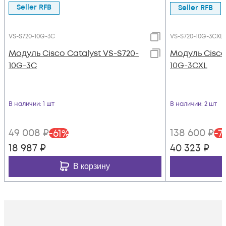
Seller RFB
Seller RFB
VS-S720-10G-3C
VS-S720-10G-3CXL
Модуль Cisco Catalyst VS-S720-
Модуль Cisco
10G-3C
10G-3CXL
В наличии
: 1 шт
В наличии
: 2 шт
49 008
₽
138 600
₽
-
61
%
-
7
18 987
₽
40 323
₽
В корзину