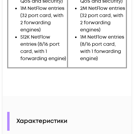
QoS and security)
QoS and security)
1M NetFlow entries
2M NetFlow entries
(32 port card, with
(32 port card, with
2 forwarding
2 forwarding
engines)
engines)
512K NetFlow
1M NetFlow entries
entries (8/16 port
(8/16 port card,
card, with 1
with 1 forwarding
forwarding engine)
engine)
Характеристики