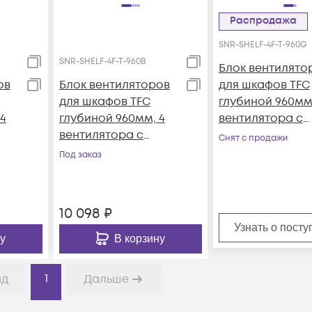
Распродажа
SNR-SHELF-4F-T-960G
SNR-SHELF-4F-T-960B
Блок вентилято
ов
Блок вентиляторов
для шкафов TFC
для шкафов TFC
глубиной 960мм,
4
глубиной 960мм, 4
вентилятора с
вентилятора с
терморегулято
Снят с продажи
ом,
терморегулятором,
серый
Под заказ
черный
10 098
₽
Узнать о пост
у
В корзину
1
ад
Дальше