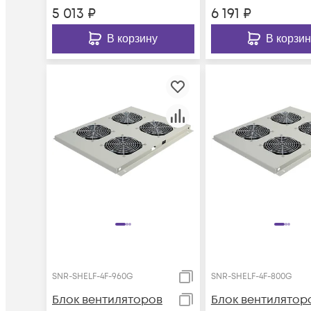
5 013
₽
6 191
₽
В корзину
В корзин
SNR-SHELF-4F-960G
SNR-SHELF-4F-800G
Блок вентиляторов
Блок вентилятор