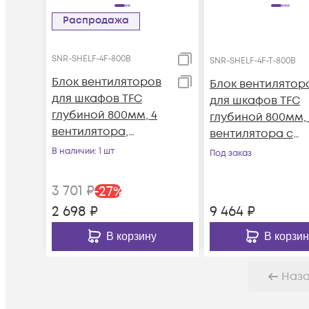
Распродажа
SNR-SHELF-4F-800B
SNR-SHELF-4F-T-800B
Блок вентиляторов
Блок вентилятор
для шкафов TFC
для шкафов TFC
глубиной 800мм, 4
глубиной 800мм, 
вентилятора,
вентилятора с
черный
терморегулятор
В наличии
: 1 шт
Под заказ
черный
3 701
₽
-
27
%
2 698
₽
9 464
₽
В корзину
В корзин
Наз