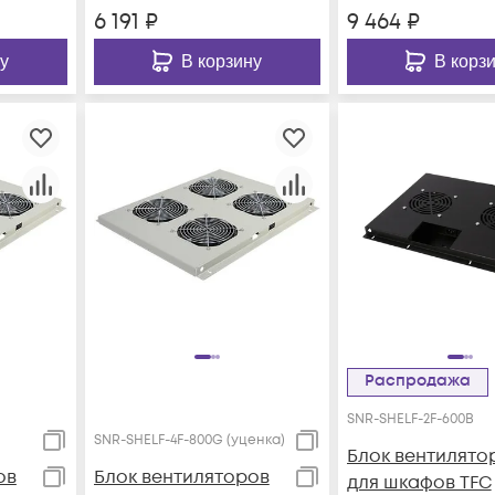
6 191
₽
9 464
₽
у
В корзину
В корз
Распродажа
SNR-SHELF-2F-600B
SNR-SHELF-4F-800G (уценка)
Блок вентилято
ов
Блок вентиляторов
для шкафов TFC