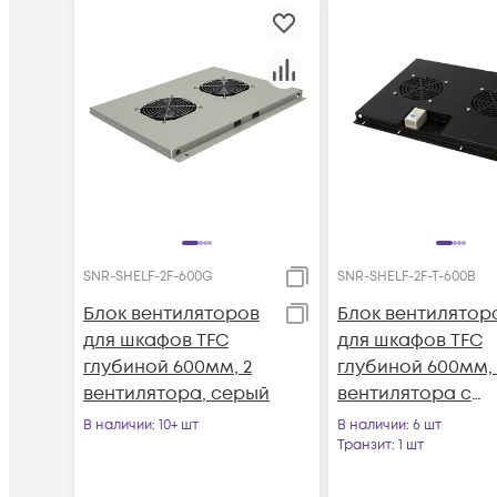
SNR-SHELF-2F-600G
SNR-SHELF-2F-T-600B
Блок вентиляторов
Блок вентилятор
для шкафов TFC
для шкафов TFC
глубиной 600мм, 2
глубиной 600мм, 
вентилятора, серый
вентилятора с
терморегулятор
В наличии
: 10+ шт
В наличии
: 6 шт
черный
Транзит
: 1 шт