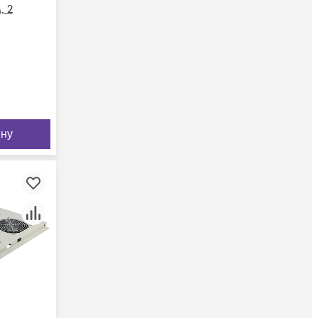
 2
ину