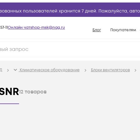
зованных пользователей хранится 7 дней. Пожалуйста,
авто
57-11
Онлайн чат
shop-msk@nag.ru
Блог
Покупателям
Способы опла
Документы
Политика рабо
Д
Климатичeское оборудование
Блоки вентиляторов
Условия доста
Гарантийное о
 SNR
12
товаров
Возврат товар
Вопросы и отв
База знаний
Конфигуратор