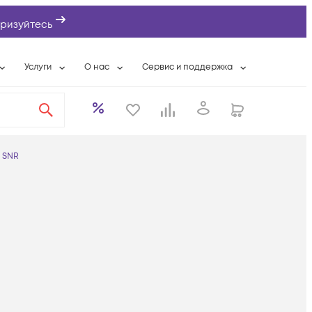
ризуйтесь
Услуги
О нас
Сервис и поддержка
ты
Выкуп сетевого оборудования
О компании
Гарантийное обслуживание
Системная интеграция
Контактная информация
Контакты сервисных центров
ты с физлицами
Wi-Fi «под ключ»
Банковские реквизиты
Сервисные контракты
SNR
вки
Бесплатная намотка оптического кабеля
Аккредитация ИТ
Сервисный центр
бслуживание
Партнеры
Техническая поддержка
а
Вакансии
Условия оказания услуг
еты
Новости
ы