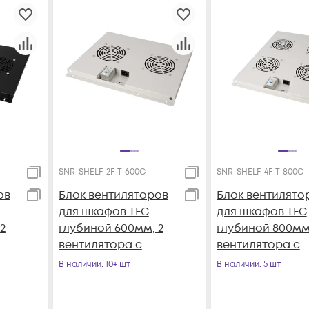
SNR-SHELF-2F-T-600G
SNR-SHELF-4F-T-800G
ов
Блок вентиляторов
Блок вентилято
для шкафов TFC
для шкафов TFC
2
глубиной 600мм, 2
глубиной 800мм
вентилятора с
вентилятора с
ом,
терморегулятором,
терморегулято
В наличии
: 10+ шт
В наличии
: 5 шт
серый
серый