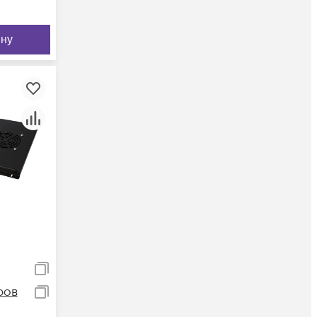
ину
ров