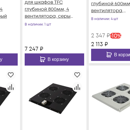
для шкафов TFC
глубиной 600мм,
4
глубиной 800мм, 4
вентилятора,
рый
вентилятора, серый
черный
В наличии
: 4 шт
(уценка)
В наличии
: 1 шт
2 347
₽
-
10
%
2 113
₽
7 247
₽
В корз
у
В корзину